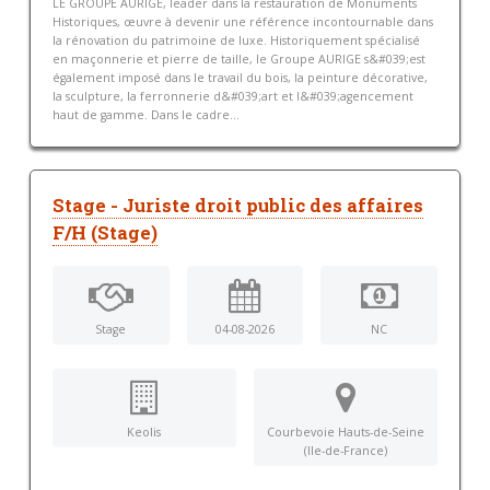
LE GROUPE AURIGE, leader dans la restauration de Monuments
Historiques, œuvre à devenir une référence incontournable dans
la rénovation du patrimoine de luxe. Historiquement spécialisé
en maçonnerie et pierre de taille, le Groupe AURIGE s&#039;est
également imposé dans le travail du bois, la peinture décorative,
la sculpture, la ferronnerie d&#039;art et l&#039;agencement
haut de gamme. Dans le cadre...
Stage - Juriste droit public des affaires
F/H (Stage)
Stage
04-08-2026
NC
Keolis
Courbevoie Hauts-de-Seine
(Ile-de-France)