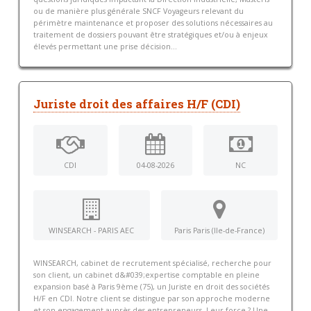
ou de manière plus générale SNCF Voyageurs relevant du
périmètre maintenance et proposer des solutions nécessaires au
traitement de dossiers pouvant être stratégiques et/ou à enjeux
élevés permettant une prise décision...
Juriste droit des affaires H/F (CDI)
CDI
04-08-2026
NC
WINSEARCH - PARIS AEC
Paris Paris (Ile-de-France)
WINSEARCH, cabinet de recrutement spécialisé, recherche pour
son client, un cabinet d&#039;expertise comptable en pleine
expansion basé à Paris 9ème (75), un Juriste en droit des sociétés
H/F en CDI. Notre client se distingue par son approche moderne
et son engagement auprès des entrepreneurs. Leur force ? Une