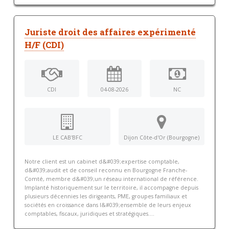
Juriste droit des affaires expérimenté
H/F (CDI)
CDI
04-08-2026
NC
LE CAB'BFC
Dijon Côte-d'Or (Bourgogne)
Notre client est un cabinet d&#039;expertise comptable,
d&#039;audit et de conseil reconnu en Bourgogne Franche-
Comté, membre d&#039;un réseau international de référence.
Implanté historiquement sur le territoire, il accompagne depuis
plusieurs décennies les dirigeants, PME, groupes familiaux et
sociétés en croissance dans l&#039;ensemble de leurs enjeux
comptables, fiscaux, juridiques et stratégiques....