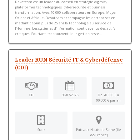
Devoteam est un leader du conseil en stratégie digitale,
plateformes technologiques, cybersécurité et business
transformation. Avec 10 000 collaborateurs en Europe, Moyen-
Orient et Afrique, Devoteam accompagne les entreprises en
mettant depuis plus de 25 ans la Technologie au service de
l’Homme. Les systèmes d’information sont devenus des actifs
critiques. Pourtant, trop souvent, leur gestion reste...
Leader RUN Sécurité IT & Cyberdéfense
(CDI)
CDI
30-07-2026
De 70 000 € à
90 000 € par an
Suez
Puteaux Hauts-de-Seine (Ile-
de-France)