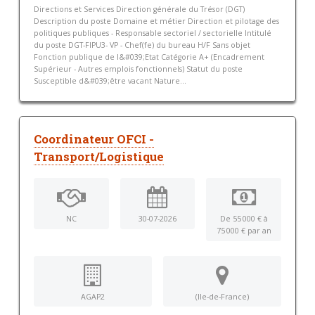
Directions et Services Direction générale du Trésor (DGT)
Description du poste Domaine et métier Direction et pilotage des
politiques publiques - Responsable sectoriel / sectorielle Intitulé
du poste DGT-FIPU3- VP - Chef(fe) du bureau H/F Sans objet
Fonction publique de l&#039;Etat Catégorie A+ (Encadrement
Supérieur - Autres emplois fonctionnels) Statut du poste
Susceptible d&#039;être vacant Nature...
Coordinateur OFCI -
Transport/Logistique
NC
30-07-2026
De 55 000 € à
75 000 € par an
AGAP2
(Ile-de-France)