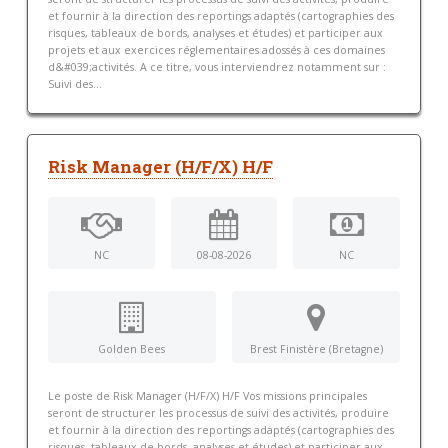
et fournir à la direction des reportings adaptés (cartographies des
risques, tableaux de bords, analyses et études) et participer aux
projets et aux exercices réglementaires adossés à ces domaines
d&#039;activités. A ce titre, vous interviendrez notamment sur :
Suivi des...
Risk Manager (H/F/X) H/F
NC
08-08-2026
NC
Golden Bees
Brest Finistère (Bretagne)
Le poste de Risk Manager (H/F/X) H/F Vos missions principales
seront de structurer les processus de suivi des activités, produire
et fournir à la direction des reportings adaptés (cartographies des
risques, tableaux de bords, analyses et études) et participer aux