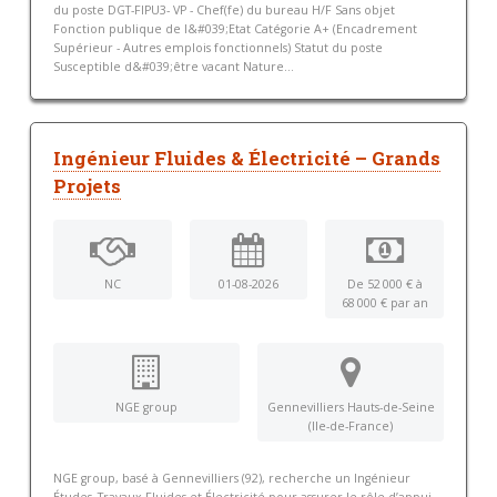
du poste DGT-FIPU3- VP - Chef(fe) du bureau H/F Sans objet
Fonction publique de l&#039;Etat Catégorie A+ (Encadrement
Supérieur - Autres emplois fonctionnels) Statut du poste
Susceptible d&#039;être vacant Nature...
Ingénieur Fluides & Électricité – Grands
Projets
NC
01-08-2026
De 52 000 € à
68 000 € par an
NGE group
Gennevilliers Hauts-de-Seine
(Ile-de-France)
NGE group, basé à Gennevilliers (92), recherche un Ingénieur
Études–Travaux Fluides et Électricité pour assurer le rôle d’appui