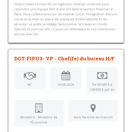
Onyx-Conseil recherche un ingénieur DevOps confirmé pour
rejoindre une équipe DEV d’une DSI dans le secteur financier à
Paris. Vous collaborerez sur les chaînes CI/CD, l’intégration d’Azure
Cloud et la mise en place de pratiques d’observabilité et de
sécurité. Le poste privilégie l’autonomie, le travail en mode
hybride (3 jours sur site / 2 jours en télétravail) et une interaction
étroite avec les...
DGT-FIPU3- VP - Chef(fe) du bureau H/F
NC
04-08-2026
De 90 000 € à
120 000 € par an
Ministère - Ministère de
Paris Paris (Ile-de-France)
l'Économie