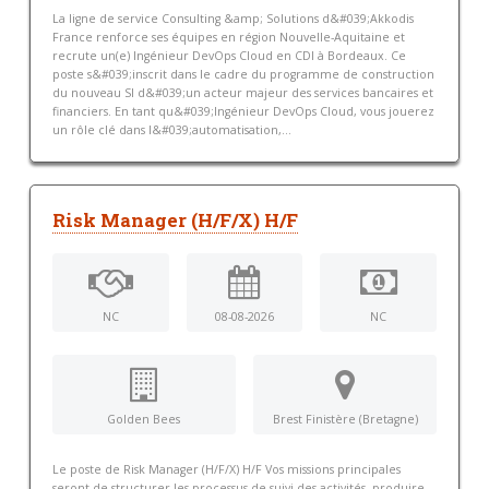
La ligne de service Consulting &amp; Solutions d&#039;Akkodis
France renforce ses équipes en région Nouvelle-Aquitaine et
recrute un(e) Ingénieur DevOps Cloud en CDI à Bordeaux. Ce
poste s&#039;inscrit dans le cadre du programme de construction
du nouveau SI d&#039;un acteur majeur des services bancaires et
financiers. En tant qu&#039;Ingénieur DevOps Cloud, vous jouerez
un rôle clé dans l&#039;automatisation,...
Risk Manager (H/F/X) H/F
NC
08-08-2026
NC
Golden Bees
Brest Finistère (Bretagne)
Le poste de Risk Manager (H/F/X) H/F Vos missions principales
seront de structurer les processus de suivi des activités, produire