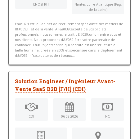
ENOSI RH
Nantes Loire-Atlantique (Pays
de la Loire)
Enosi RH est le Cabinet de recrutement spécialiste des métiers de
l&#039;IT et de la vente. A l&#039;écoute de vos projets
professionnels, nous sommes le trait d&#039;union entre vous et
nos clients. Nous proposons d&#039;être votre partenaire de
confiance. L&#039;entreprise qui recrute est une structure à
taille humaine, créée en 2008 et spécialisée dans le déploiement
d&#039;infrastructures de réseaux...
Solution Engineer / Ingénieur Avant-
Vente SaaS B2B [F/H] (CDI)
CDI
06-08-2026
NC