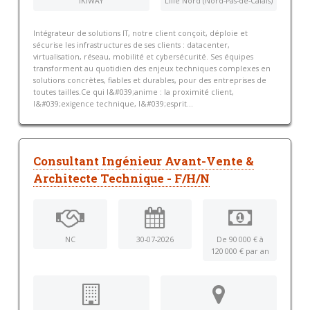
IKIWAY
Lille Nord (Nord-Pas-de-Calais)
Intégrateur de solutions IT, notre client conçoit, déploie et
sécurise les infrastructures de ses clients : datacenter,
virtualisation, réseau, mobilité et cybersécurité. Ses équipes
transforment au quotidien des enjeux techniques complexes en
solutions concrètes, fiables et durables, pour des entreprises de
toutes tailles.Ce qui l&#039;anime : la proximité client,
l&#039;exigence technique, l&#039;esprit...
Consultant Ingénieur Avant-Vente &
Architecte Technique - F/H/N
NC
30-07-2026
De 90 000 € à
120 000 € par an