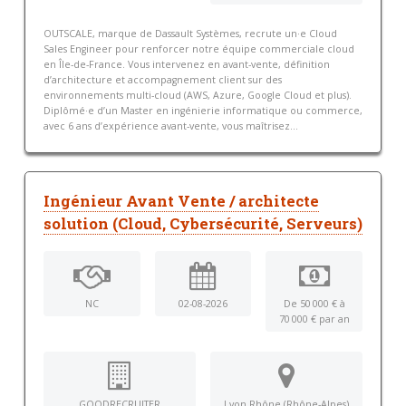
OUTSCALE, marque de Dassault Systèmes, recrute un·e Cloud
Sales Engineer pour renforcer notre équipe commerciale cloud
en Île-de-France. Vous intervenez en avant-vente, définition
d’architecture et accompagnement client sur des
environnements multi-cloud (AWS, Azure, Google Cloud et plus).
Diplômé·e d’un Master en ingénierie informatique ou commerce,
avec 6 ans d’expérience avant-vente, vous maîtrisez...
Ingénieur Avant Vente / architecte
solution (Cloud, Cybersécurité, Serveurs)
NC
02-08-2026
De 50 000 € à
70 000 € par an
GOODRECRUITER
Lyon Rhône (Rhône-Alpes)