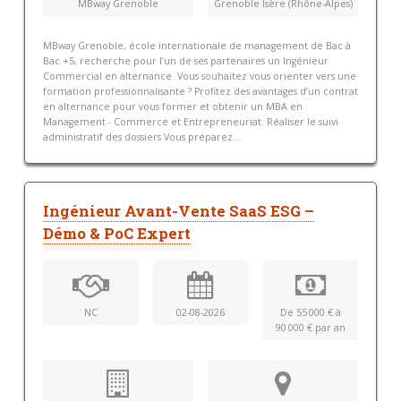
MBway Grenoble
Grenoble Isère (Rhône-Alpes)
MBway Grenoble, école internationale de management de Bac à
Bac +5, recherche pour l’un de ses partenaires un Ingénieur
Commercial en alternance. Vous souhaitez vous orienter vers une
formation professionnalisante ? Profitez des avantages d’un contrat
en alternance pour vous former et obtenir un MBA en
Management - Commerce et Entrepreneuriat. Réaliser le suivi
administratif des dossiers Vous préparez...
Ingénieur Avant-Vente SaaS ESG –
Démo & PoC Expert
NC
02-08-2026
De 55 000 € à
90 000 € par an