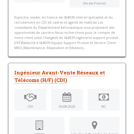
(Ile-de-France)
Expectra, leader en France de l&#039;intérim spécialisé et du
recrutement en CDI de cadres et agents de maîtrise.Les
consultants du Département Aéronautique vous proposent des
opportunités de carrière.Nous recherchons pour le compte de
notre client un(e) Chargé(é) de l&#039;ingénierie support produit
(H/F)Rattaché à l&#039;équipe Support Produit et Service Client
MRO (Maintenance, Réparation et Révision),...
Ingénieur Avant-Vente Réseaux et
Télécoms (H/F) (CDI)
CDI
06-08-2026
NC