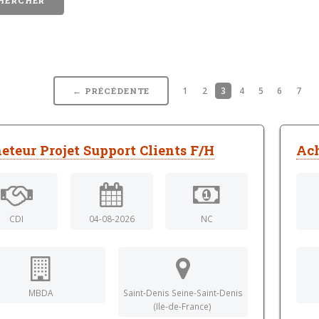
1
2
3
4
5
6
7
← PRÉCÉDENTE
eteur Projet Support Clients F/H
Ach
CDI
04-08-2026
NC
MBDA
Saint-Denis Seine-Saint-Denis
(Ile-de-France)