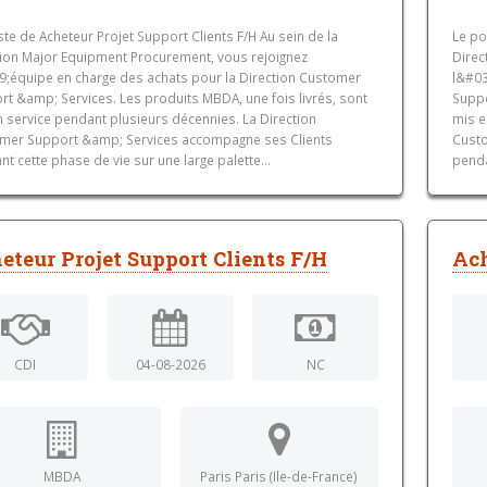
te de Acheteur Projet Support Clients F/H Au sein de la
Le po
tion Major Equipment Procurement, vous rejoignez
Direc
9;équipe en charge des achats pour la Direction Customer
l&#03
rt &amp; Services. Les produits MBDA, une fois livrés, sont
Suppo
n service pendant plusieurs décennies. La Direction
mis e
mer Support &amp; Services accompagne ses Clients
Custo
t cette phase de vie sur une large palette...
penda
eteur Projet Support Clients F/H
Ach
CDI
04-08-2026
NC
MBDA
Paris Paris (Ile-de-France)