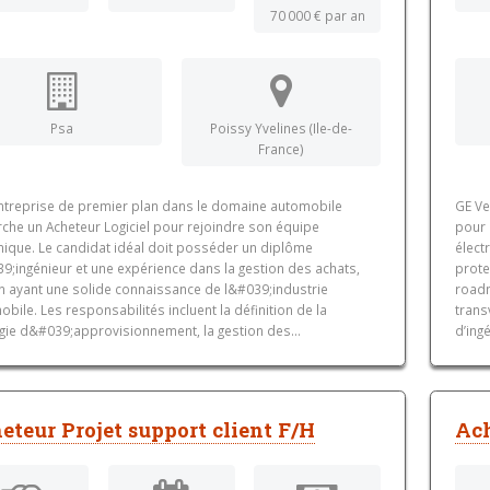
70 000 € par an
Psa
Poissy Yvelines (Ile-de-
France)
ntreprise de premier plan dans le domaine automobile
GE Ve
rche un Acheteur Logiciel pour rejoindre son équipe
pour 
ique. Le candidat idéal doit posséder un diplôme
élect
9;ingénieur et une expérience dans la gestion des achats,
prote
en ayant une solide connaissance de l&#039;industrie
roadm
bile. Les responsabilités incluent la définition de la
trans
égie d&#039;approvisionnement, la gestion des...
d’ing
eteur Projet support client F/H
Ach