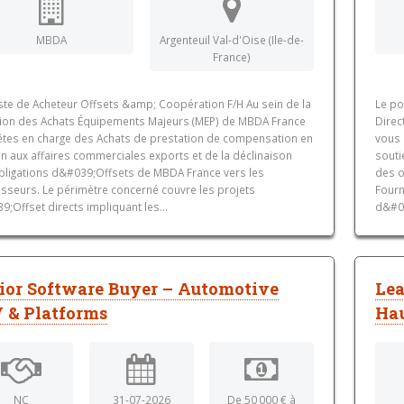
MBDA
Argenteuil Val-d'Oise (Ile-de-
France)
ste de Acheteur Offsets &amp; Coopération F/H Au sein de la
Le po
tion des Achats Équipements Majeurs (MEP) de MBDA France
Direc
êtes en charge des Achats de prestation de compensation en
vous 
n aux affaires commerciales exports et de la déclinaison
souti
bligations d&#039;Offsets de MBDA France vers les
des o
isseurs. Le périmètre concerné couvre les projets
Fourn
;Offset directs impliquant les...
d&#03
ior Software Buyer – Automotive
Lea
 & Platforms
Hau
NC
31-07-2026
De 50 000 € à