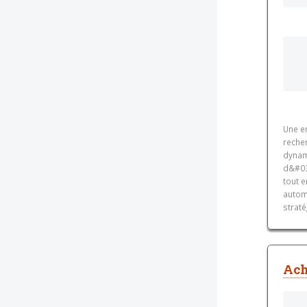
Une e
reche
dynam
d&#03
tout 
automo
strat
Ach