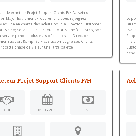
te de Acheteur Projet Support Clients F/H Au sein de la
tion Major Equipment Procurement, vous rejoignez
Le po
9;équipe en charge des achats pour la Direction Customer
Direc
rt &amp; Services. Les produits MBDA, une fois livrés, sont
l&#03
n service pendant plusieurs décennies. La Direction
Suppo
mer Support &amp; Services accompagne ses Clients
mis e
t cette phase de vie sur une large palette...
Custo
penda
eteur Projet Support Clients F/H
Ach
CDI
01-08-2026
NC