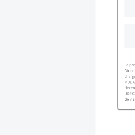
Le pos
Direc
charge
MBDA, 
décenn
d&#03
de vie