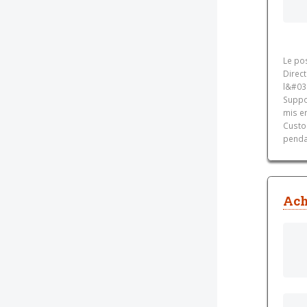
Le pos
Direc
l&#03
Suppo
mis e
Custo
pendan
Ach