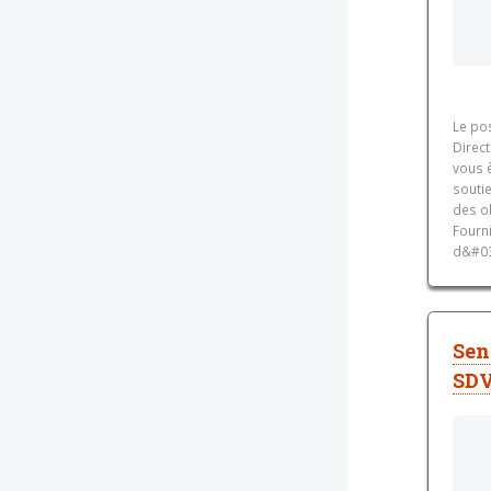
Le po
Direc
vous 
soutie
des o
Fourn
d&#039
Sen
SDV