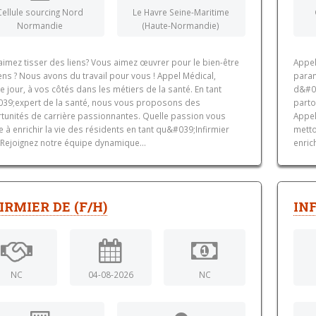
Cellule sourcing Nord
Le Havre Seine-Maritime
Normandie
(Haute-Normandie)
aimez tisser des liens? Vous aimez œuvrer pour le bien-être
Appel
ns ? Nous avons du travail pour vous ! Appel Médical,
param
 jour, à vos côtés dans les métiers de la santé. En tant
d&#03
39;expert de la santé, nous vous proposons des
parto
tunités de carrière passionnantes. Quelle passion vous
Appel
e à enrichir la vie des résidents en tant qu&#039;Infirmier
metto
? Rejoignez notre équipe dynamique...
enric
IRMIER DE (F/H)
INF
NC
04-08-2026
NC