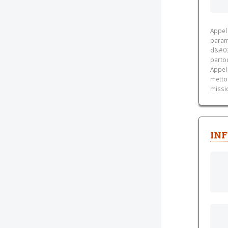
Appel
param
d&#03
partou
Appel
metton
missi
INF