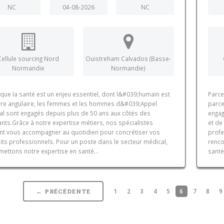
NC
04-08-2026
NC
Cellule sourcing Nord
Ouistreham Calvados (Basse-
Normandie
Normandie)
que la santé est un enjeu essentiel, dont l&#039;humain est
Parce
erre angulaire, les femmes et les hommes d&#039;Appel
parce
al sont engagés depuis plus de 50 ans aux côtés des
engag
nts.Grâce à notre expertise métiers, nos spécialistes
et de
nt vous accompagner au quotidien pour concrétiser vos
profe
its professionnels. Pour un poste dans le secteur médical,
renco
ettons notre expertise en santé...
santé
1
2
3
4
5
6
7
8
9
← PRÉCÉDENTE