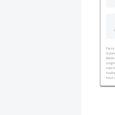
Parce 
la pi
Médic
soigna
sauro
souha
nous m