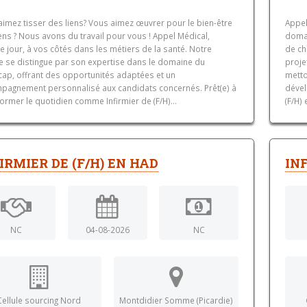
aimez tisser des liens? Vous aimez œuvrer pour le bien-être
Appel
ns ? Nous avons du travail pour vous ! Appel Médical,
domai
 jour, à vos côtés dans les métiers de la santé. Notre
de ch
e se distingue par son expertise dans le domaine du
proje
cap, offrant des opportunités adaptées et un
metto
pagnement personnalisé aux candidats concernés. Prêt(e) à
dével
ormer le quotidien comme Infirmier de (F/H)...
(F/H)
IRMIER DE (F/H) EN HAD
INF
NC
04-08-2026
NC
Cellule sourcing Nord
Montdidier Somme (Picardie)