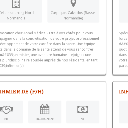
Cellule sourcing Nord
Carpiquet Calvados (Basse-
Normandie
Normandie)
vocation chez Appel Médical ? Etre à vos côtés pour vous
Spéci
pagner dans la concrétisation de votre projet professionnel
force
 développement de votre carrière dans la santé. Une équipe
d&#03
te dans le domaine de la santé attend de vous rencontrer.
quoti
qu&#039;un métier, une aventure humaine : rejoignez une
dans 
 pluridisciplinaire soudée auprès de nos résidents, en tant
votre
9;infirmier(e)...
parco
IRMIER DE (F/H)
INF
NC
04-08-2026
NC