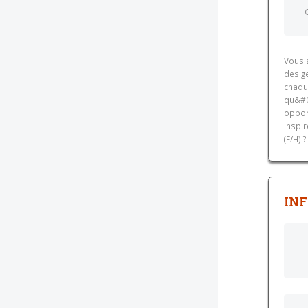
Vous 
des ge
chaque
qu&#0
oppor
inspir
(F/H) 
INF