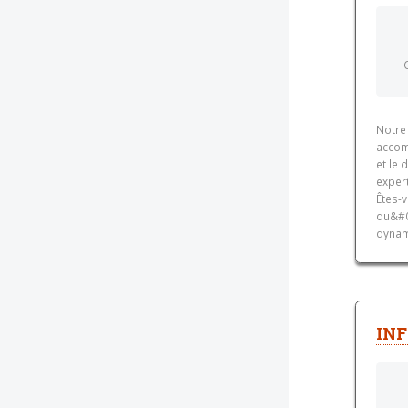
Notre 
accom
et le
exper
Êtes-v
qu&#03
dynam
INF