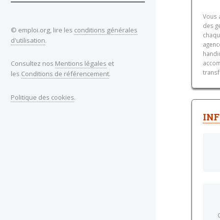
Vous 
des ge
© emploi.org, lire les
conditions générales
chaque
d'utilisation
.
agenc
handi
Consultez nos
Mentions légales
et
accom
transf
les
Conditions de référencement
.
Politique des cookies
.
INF