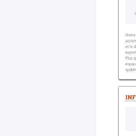
Notre 
accom
et le
exper
Plus 
équipe
qu&#03
INF