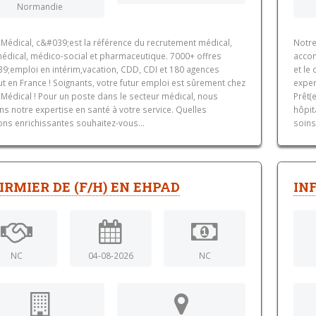
Normandie
 Médical, c&#039;est la référence du recrutement médical,
Notre
édical, médico-social et pharmaceutique. 7000+ offres
accom
9;emploi en intérim,vacation, CDD, CDI et 180 agences
et le
t en France ! Soignants, votre futur emploi est sûrement chez
exper
 Médical ! Pour un poste dans le secteur médical, nous
Prêt(
s notre expertise en santé à votre service. Quelles
hôpit
ons enrichissantes souhaitez-vous...
soins
IRMIER DE (F/H) EN EHPAD
INF
NC
04-08-2026
NC