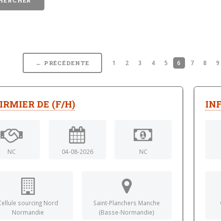
1
2
3
4
5
6
7
8
9
← PRÉCÉDENTE
IRMIER DE (F/H)
IN
NC
04-08-2026
NC
Cellule sourcing Nord
Saint-Planchers Manche
Normandie
(Basse-Normandie)