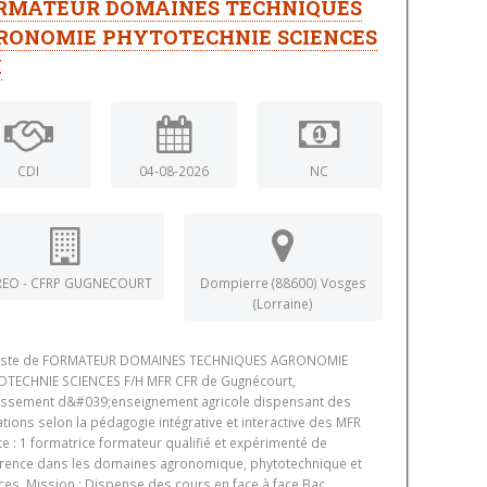
RMATEUR DOMAINES TECHNIQUES
RONOMIE PHYTOTECHNIE SCIENCES
H
CDI
04-08-2026
NC
REO - CFRP GUGNECOURT
Dompierre (88600) Vosges
(Lorraine)
oste de FORMATEUR DOMAINES TECHNIQUES AGRONOMIE
OTECHNIE SCIENCES F/H MFR CFR de Gugnécourt,
issement d&#039;enseignement agricole dispensant des
tions selon la pédagogie intégrative et interactive des MFR
te : 1 formatrice formateur qualifié et expérimenté de
rence dans les domaines agronomique, phytotechnique et
ces. Mission : Dispense des cours en face à face Bac...