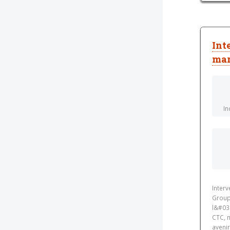
Int
mar
In
Inter
Groupe
l&#03
CTC, n
avenir