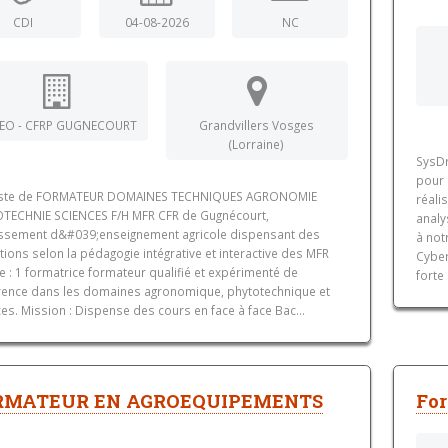
CDI
04-08-2026
NC
EO - CFRP GUGNECOURT
Grandvillers Vosges
(Lorraine)
SysDr
pour 
ste de FORMATEUR DOMAINES TECHNIQUES AGRONOMIE
réali
TECHNIE SCIENCES F/H MFR CFR de Gugnécourt,
analy
issement d&#039;enseignement agricole dispensant des
à not
ions selon la pédagogie intégrative et interactive des MFR
Cyber
e : 1 formatrice formateur qualifié et expérimenté de
forte
rence dans les domaines agronomique, phytotechnique et
es. Mission : Dispense des cours en face à face Bac...
RMATEUR EN AGROEQUIPEMENTS
For