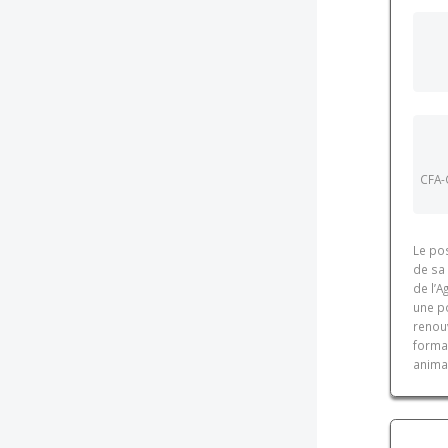
CFA-
Le po
de sa
de l’
une po
renou
forma
animal