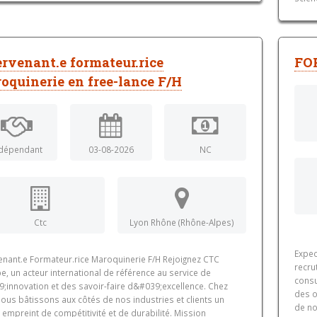
ervenant.e formateur.rice
FO
oquinerie en free-lance F/H
dépendant
03-08-2026
NC
Ctc
Lyon Rhône (Rhône-Alpes)
Expec
venant.e Formateur.rice Maroquinerie F/H Rejoignez CTC
recru
, un acteur international de référence au service de
consu
9;innovation et des savoir-faire d&#039;excellence. Chez
des o
ous bâtissons aux côtés de nos industries et clients un
de no
 empreint de compétitivité et de durabilité. Mission