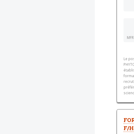
MFR
Le po
PHYTO
établ
format
recrut
préfé
scienc
FO
F/H