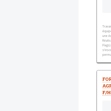
Trava
équipe
une éq
Réali
Flags
s’insc
perma
FO
AG
F/H