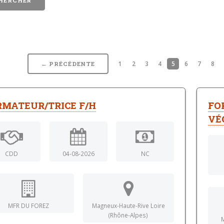
1
2
3
4
5
6
7
8
← PRÉCÉDENTE
RMATEUR/TRICE F/H
FO
VÉ
CDD
04-08-2026
NC
MFR DU FOREZ
Magneux-Haute-Rive Loire
(Rhône-Alpes)