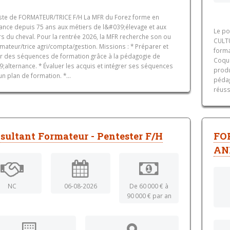
ste de FORMATEUR/TRICE F/H La MFR du Forez forme en
nance depuis 75 ans aux métiers de l&#039;élevage et aux
Le p
s du cheval. Pour la rentrée 2026, la MFR recherche son ou
CULTU
mateur/trice agri/compta/gestion. Missions : * Préparer et
forma
r des séquences de formation grâce à la pédagogie de
Coque
;alternance. * Évaluer les acquis et intégrer ses séquences
produ
n plan de formation. *...
pédag
réuss
sultant Formateur - Pentester F/H
FO
AN
NC
06-08-2026
De 60 000 € à
90 000 € par an