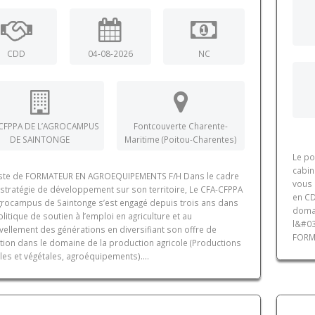
CDD
04-08-2026
NC
CFPPA DE L’AGROCAMPUS
Fontcouverte Charente-
DE SAINTONGE
Maritime (Poitou-Charentes)
Le po
cabin
ste de FORMATEUR EN AGROEQUIPEMENTS F/H Dans le cadre
vous 
 stratégie de développement sur son territoire, Le CFA-CFPPA
en CD
Agrocampus de Saintonge s’est engagé depuis trois ans dans
domai
litique de soutien à l’emploi en agriculture et au
l&#03
vellement des générations en diversifiant son offre de
FORMA
tion dans le domaine de la production agricole (Productions
es et végétales, agroéquipements)....