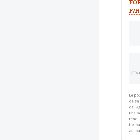
FO
F/H
CFA-
Le po
de sa
de l’
une po
renou
forma
animal