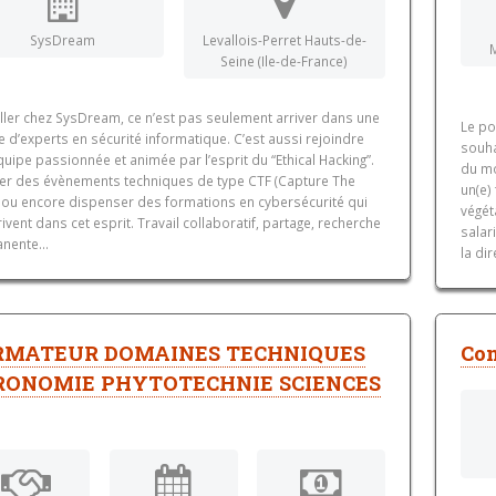
SysDream
Levallois-Perret Hauts-de-
Seine (Ile-de-France)
iller chez SysDream, ce n’est pas seulement arriver dans une
Le p
 d’experts en sécurité informatique. C’est aussi rejoindre
souha
uipe passionnée et animée par l’esprit du “Ethical Hacking”.
du mo
ser des évènements techniques de type CTF (Capture The
un(e)
) ou encore dispenser des formations en cybersécurité qui
végét
rivent dans cet esprit. Travail collaboratif, partage, recherche
salar
nente...
la di
RMATEUR DOMAINES TECHNIQUES
Con
RONOMIE PHYTOTECHNIE SCIENCES