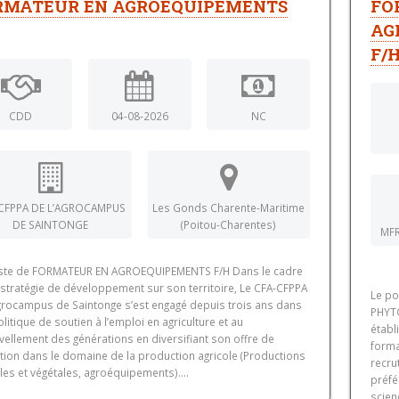
RMATEUR EN AGROEQUIPEMENTS
FO
AG
F/
CDD
04-08-2026
NC
CFPPA DE L’AGROCAMPUS
Les Gonds Charente-Maritime
DE SAINTONGE
(Poitou-Charentes)
MF
ste de FORMATEUR EN AGROEQUIPEMENTS F/H Dans le cadre
 stratégie de développement sur son territoire, Le CFA-CFPPA
Le p
Agrocampus de Saintonge s’est engagé depuis trois ans dans
PHYT
litique de soutien à l’emploi en agriculture et au
établ
vellement des générations en diversifiant son offre de
forma
tion dans le domaine de la production agricole (Productions
recru
es et végétales, agroéquipements)....
préfé
scien