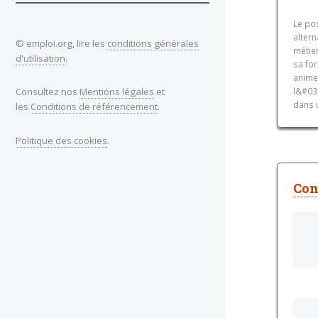
Le po
alter
© emploi.org, lire les
conditions générales
métier
d'utilisation
.
sa for
anime
Consultez nos
Mentions légales
et
l&#039
dans u
les
Conditions de référencement
.
Politique des cookies
.
Con