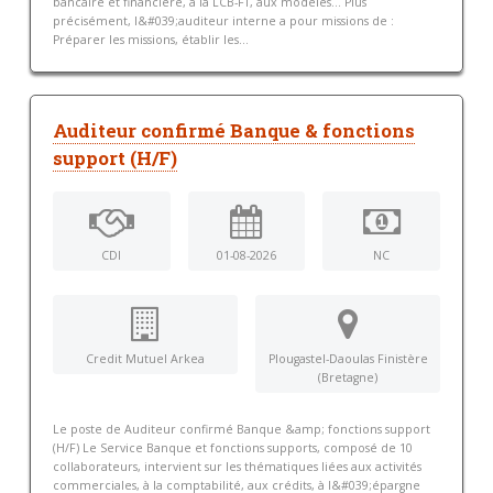
bancaire et financière, à la LCB-FT, aux modèles... Plus
précisément, l&#039;auditeur interne a pour missions de :
Préparer les missions, établir les...
Auditeur confirmé Banque & fonctions
support (H/F)
CDI
01-08-2026
NC
Credit Mutuel Arkea
Plougastel-Daoulas Finistère
(Bretagne)
Le poste de Auditeur confirmé Banque &amp; fonctions support
(H/F) Le Service Banque et fonctions supports, composé de 10
collaborateurs, intervient sur les thématiques liées aux activités
commerciales, à la comptabilité, aux crédits, à l&#039;épargne