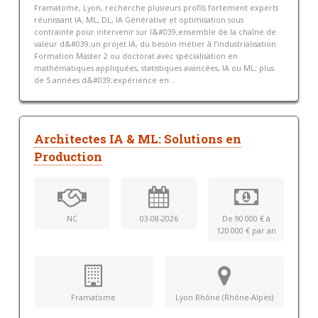
Framatome, Lyon, recherche plusieurs profils fortement experts
réunissant IA, ML, DL, IA Générative et optimisation sous
contrainte pour intervenir sur l&#039;ensemble de la chaîne de
valeur d&#039;un projet IA, du besoin métier à l’industrialisation.
Formation Master 2 ou doctorat avec spécialisation en
mathématiques appliquées, statistiques avancées, IA ou ML; plus
de 5 années d&#039;expérience en...
Architectes IA & ML: Solutions en
Production
NC
03-08-2026
De 90 000 € à
120 000 € par an
Framatome
Lyon Rhône (Rhône-Alpes)