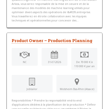
Arkea, vous serez responsable de la mise en oeuvre et de la
maintenance des modèles de machine learning utilisés pour
optimiser divers aspects des opérations de l&#039;entreprise.
Vous travaillerez en étroite collaboration avec les équipes
techniques et opérationnelles pour concevoir des...
Product Owner – Production Planning
NC
31-07-2026
De 70 000 € à
110 000 € par an
Jobtailor
Molsheim Bas-Rhin (Alsace)
Responsibilities * Prendre la responsabilité end-to-end
d’applications dédiées à la planification de la production * Définir
une nouvelle architecture cible pour ces systèmes * Piloter le