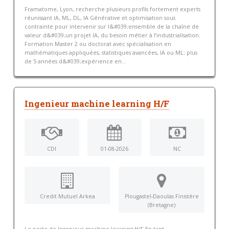
Framatome, Lyon, recherche plusieurs profils fortement experts
réunissant IA, ML, DL, IA Générative et optimisation sous
contrainte pour intervenir sur l&#039;ensemble de la chaîne de
valeur d&#039;un projet IA, du besoin métier à l’industrialisation.
Formation Master 2 ou doctorat avec spécialisation en
mathématiques appliquées, statistiques avancées, IA ou ML; plus
de 5 années d&#039;expérience en...
Ingenieur machine learning H/F
CDI
01-08-2026
NC
Credit Mutuel Arkea
Plougastel-Daoulas Finistère
(Bretagne)