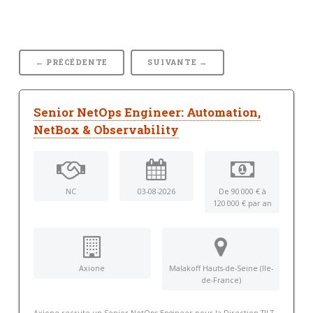
← PRÉCÉDENTE
SUIVANTE →
Senior NetOps Engineer: Automation,
NetBox & Observability
NC
03-08-2026
De 90 000 € à
120 000 € par an
Axione
Malakoff Hauts-de-Seine (Ile-
de-France)