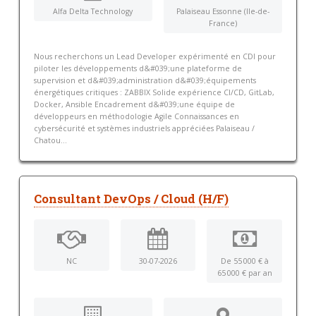
Alfa Delta Technology
Palaiseau Essonne (Ile-de-
France)
Nous recherchons un Lead Developer expérimenté en CDI pour
piloter les développements d&#039;une plateforme de
supervision et d&#039;administration d&#039;équipements
énergétiques critiques : ZABBIX Solide expérience CI/CD, GitLab,
Docker, Ansible Encadrement d&#039;une équipe de
développeurs en méthodologie Agile Connaissances en
cybersécurité et systèmes industriels appréciées Palaiseau /
Chatou...
Consultant DevOps / Cloud (H/F)
NC
30-07-2026
De 55 000 € à
65 000 € par an