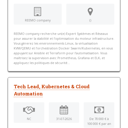
REEMO company
()
REEMO company recherche un(e) Expert Systèmes et Réseaux
pour assurer la stabilité et l’optimisation du moteur infrastructure.
Vous gèrerez les environnements Linux, la virtualisation
KVM/QEMU et l’orchestration Docker Swarm/Kubernetes, en vous
appuyant sur Ansible et Terraform pour l’automatisation. Vous
maîtrisez la supervision avec Prometheus, Grafana et ELK, et
appliquez les politiques de sécurité...
Tech Lead, Kubernetes & Cloud
Automation
NC
31-07-2026
De 70 000 € à
100 000 € par an