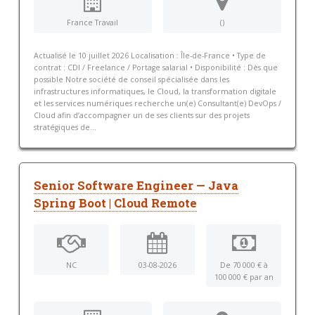
France Travail
()
Actualisé le 10 juillet 2026 Localisation : Île-de-France • Type de
contrat : CDI / Freelance / Portage salarial • Disponibilité : Dès que
possible Notre société de conseil spécialisée dans les
infrastructures informatiques, le Cloud, la transformation digitale
et les services numériques recherche un(e) Consultant(e) DevOps /
Cloud afin d’accompagner un de ses clients sur des projets
stratégiques de...
Senior Software Engineer — Java
Spring Boot | Cloud Remote
NC
03-08-2026
De 70 000 € à
100 000 € par an