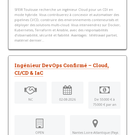
SFEIR Toulouse recherche un ingénieur Cloud pour un CDI en
mode hybride. Vous contribuerez à concevoir et automatiser des
pipelines CI/CD, construire des environnements conteneurisés et
déployer des solutions multi-cloud. Vous interviendrez sur Docker,
Kubernetes, Terraform et Ansible, avec des responsabilités
d’observabilité, sécurité et fiabilité. Avantages : télétravail partiel,
matériel dernier...
Ingénieur DevOps Confirmé – Cloud,
CI/CD & IaC
NC
02-08-2026
De 55 000 € à
75 000 € par an
OPEN
Nantes Loire-Atlantique (Pays