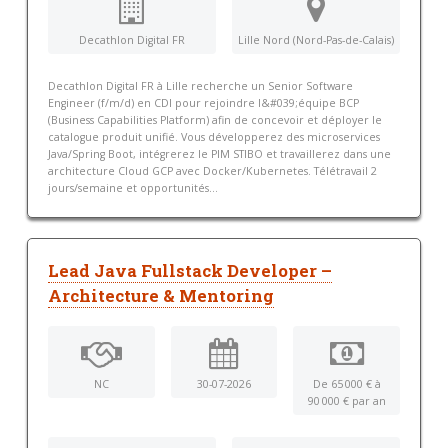
Decathlon Digital FR
Lille Nord (Nord-Pas-de-Calais)
Decathlon Digital FR à Lille recherche un Senior Software
Engineer (f/m/d) en CDI pour rejoindre l&#039;équipe BCP
(Business Capabilities Platform) afin de concevoir et déployer le
catalogue produit unifié. Vous développerez des microservices
Java/Spring Boot, intégrerez le PIM STIBO et travaillerez dans une
architecture Cloud GCP avec Docker/Kubernetes. Télétravail 2
jours/semaine et opportunités...
Lead Java Fullstack Developer –
Architecture & Mentoring
NC
30-07-2026
De 65 000 € à
90 000 € par an