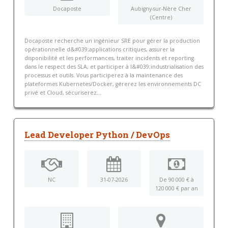
Docaposte
Aubigny-sur-Nère Cher
(Centre)
Docaposte recherche un ingénieur SRE pour gérer la production
opérationnelle d&#039;applications critiques, assurer la
disponibilité et les performances, traiter incidents et reporting
dans le respect des SLA, et participer à l&#039;industrialisation des
processus et outils. Vous participerez à la maintenance des
plateformes Kubernetes/Docker, gérerez les environnements DC
privé et Cloud, sécuriserez...
Lead Developer Python / DevOps
NC
31-07-2026
De 90 000 € à
120 000 € par an