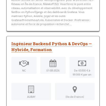
Axione recrute un Senior NetOps Engineer pour la Direction TILT-
Réseau en Île-de-France, Malakoff (92). Vous ferez le pont entre
réseau, automatisation et observabilité, avec du développement
NetBox en Python/Django et des dashboards Grafana. Vous
maîtrisez Python, Ansible, Jinja2 et les outils
Grafana/Prometheus/Loki, Kubernetes et Docker. Profil senior,
autonome et force de proposition recherché....
Ingénieur Backend Python & DevOps —
Hybride, Formation
NC
01-08-2026
De 65 000 € à
90 000 € par an
AUBAY
(Ile-de-France)