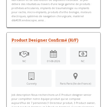
fabrication et de distribution de dispositifs médicaux. Stryker
délivre des résultats au travers d’une large gamme de produits :
prothèses articulaires, implants de traumatologie ou implants
pour rachis, micro-implants, produits d’ortho biologie, moteurs
électriques, systèmes de navigation chirurgicale, matériel
d&#039;endoscopie, ainsi...
Product Designer Confirmé (H/F)
NC
01-08-2026
NC
Cureety
Paris Paris (Ile-de-France)
Job description Nous recherchons un.E Product designer senior
pour compléter notre équipe produit qui se compose
aujourd’hui de 7 personnes (1 Directeur produit, 3 Product owner,
1 lead product designer et 2 Product designer). Cureety s’organise