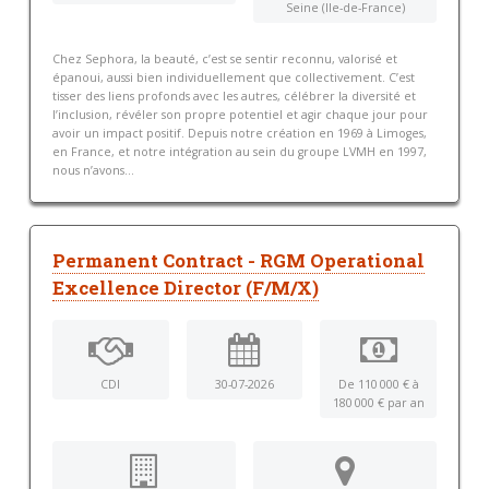
Seine (Ile-de-France)
Chez Sephora, la beauté, c’est se sentir reconnu, valorisé et
épanoui, aussi bien individuellement que collectivement. C’est
tisser des liens profonds avec les autres, célébrer la diversité et
l’inclusion, révéler son propre potentiel et agir chaque jour pour
avoir un impact positif. Depuis notre création en 1969 à Limoges,
en France, et notre intégration au sein du groupe LVMH en 1997,
nous n’avons...
Permanent Contract - RGM Operational
Excellence Director (F/M/X)
CDI
30-07-2026
De 110 000 € à
180 000 € par an