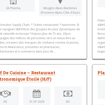
EA Pharma
Mougins Alpes-Maritimes
(Provence-Alpes-Côte d'Azur)
Depui
Directeur Supply Chain. * Tickets restaurants * Autonome. Et
d&#0
us rejoigniez l&#039;un des groupes les plus dynamiques de
homme
té naturelle en Europe ? Depuis plus de 75 ans, Olyos
Resso
pagne des millions de personnes vers un mieux‑être au
l&#03
dien, à travers des marques de confiance comme Granions,
organ
nvi et NewScience, présentes en pharmacies,
d&#03
harmacies et e‑commerce dans plus de...
large
f De Cuisine – Restaurant
Pla
tronomique Étoilé (H/F)
NC
31-07-2026
NC