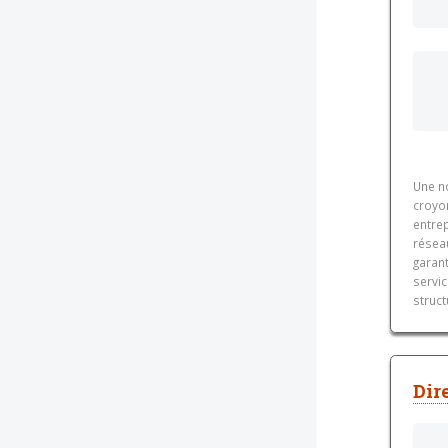
Une n
croyo
entre
résea
garant
servic
struct
Dir