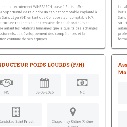
binet de recrutement WINSEARCH, basé à Paris, offre
Le ca
9;opportunité de rejoindre un cabinet comptable implanté à
l&#03
 Saint Léger (94) en tant que Collaborateur comptable H/F.
Saint
structure rassemble une trentaine de collaborateurs et
struc
se autant les relations humaines que la qualité des échanges
autan
ssionnels. Le développement des compétences et la
profe
tion continue de ses équipes...
forma
DUCTEUR POIDS LOURDS (F/H)
Ass
Mo
NC
08-08-2026
NC
Randstad Saint Priest
Chaponnay Rhône (Rhône-
Alpes)