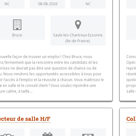
NC
08-08-2026
NC
Bruce
Saulx-les-Chartreux Essonne
(Ile-de-France)
ouvelle façon de trouver un emploi ! Chez Bruce, nous
Conna
ns fermement que la rencontre entre les candidats et les
Opéra
prises ne devrait pas être une question de chance ou de
repré
u. Nous rendons les opportunités accessibles à tous pour
réuni
ir l’accès à l’emploi et la réussite à chacun. Vous maîtrisez le
quoti
e en salle et le conseil client ? Vous voulez rejoindre une
propo
ure calme, à taille...
salle
ecteur de salle H/F
Col