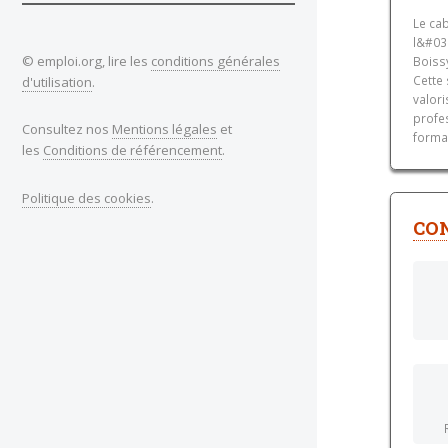
Le ca
l&#03
© emploi.org, lire les
conditions générales
Boissy
Cette 
d'utilisation
.
valori
profe
Consultez nos
Mentions légales
et
forma
les
Conditions de référencement
.
Politique des cookies
.
CON