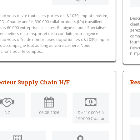
tad vous ouvre toutes les portes de l&#039;emploi : intérim,
Descr
DI. Chaque année, 330 000 collaborateurs (f/h) travaillent
clien
os 60 000 entreprises clientes. Rejoignez-nous ! Spécialisée
serez
es métiers du transport et de la conduite, votre agence
comma
tad vous offre de nombreuses opportunités d&#039;emploi
fourn
us accompagne tout au long de votre carrière. Nous
Descr
rchons pour le compte...
BUT(a
ecteur Supply Chain H/F
Res
NC
06-08-2026
De 110 000 € à
190 000 € par an