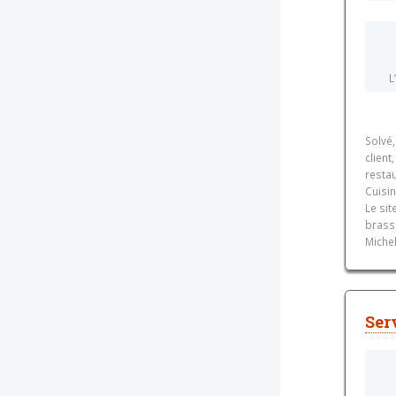
L
Solvé
client
restau
Cuisin
Le sit
brass
Michel
Ser