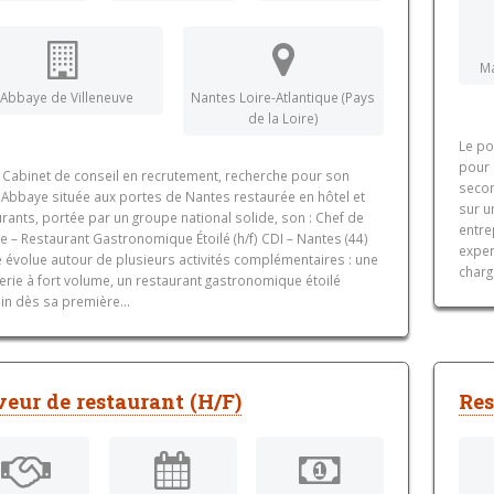
M
’Abbaye de Villeneuve
Nantes Loire-Atlantique (Pays
de la Loire)
Le po
pour 
, Cabinet de conseil en recrutement, recherche pour son
secon
, Abbaye située aux portes de Nantes restaurée en hôtel et
sur u
rants, portée par un groupe national solide, son : Chef de
entre
e – Restaurant Gastronomique Étoilé (h/f) CDI – Nantes (44)
exper
e évolue autour de plusieurs activités complémentaires : une
charge
erie à fort volume, un restaurant gastronomique étoilé
in dès sa première...
veur de restaurant (H/F)
Res