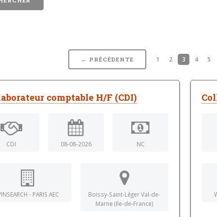
1
2
3
4
5
← PRÉCÉDENTE
laborateur comptable H/F (CDI)
Col
CDI
08-08-2026
NC
INSEARCH - PARIS AEC
Boissy-Saint-Léger Val-de-
Marne (Ile-de-France)