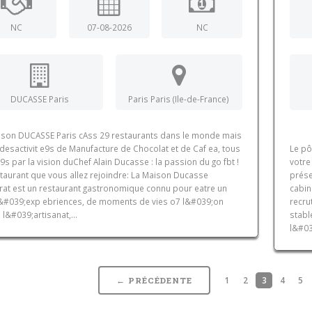
NC
07-08-2026
NC
DUCASSE Paris
Paris Paris (Ile-de-France)
ison DUCASSE Paris cAss 29 restaurants dans le monde mais
desactivit e9s de Manufacture de Chocolat et de Caf ea, tous
Le pô
9s par la vision duChef Alain Ducasse : la passion du go fbt !
votre
staurant que vous allez rejoindre: La Maison Ducasse
prése
rat est un restaurant gastronomique connu pour eatre un
cabin
d&#039;exp ebriences, de moments de vies o7 l&#039;on
recru
 l&#039;artisanat,...
stabl
l&#03
1
2
3
4
5
← PRÉCÉDENTE