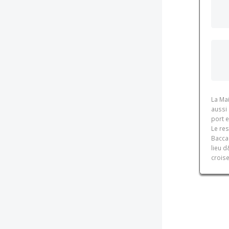
La Ma
aussi 
port e
Le re
Bacca
lieu 
croise