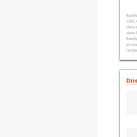
Rands
CDD, C
dans n
dans l
Rands
et vo
reche
Dir