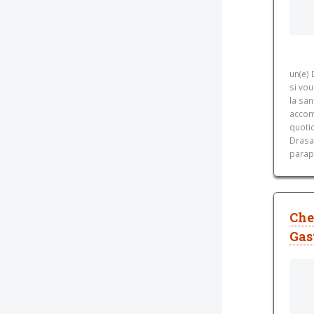
un(e) 
si vo
la san
accom
quoti
Drasa
parap
Che
Gas