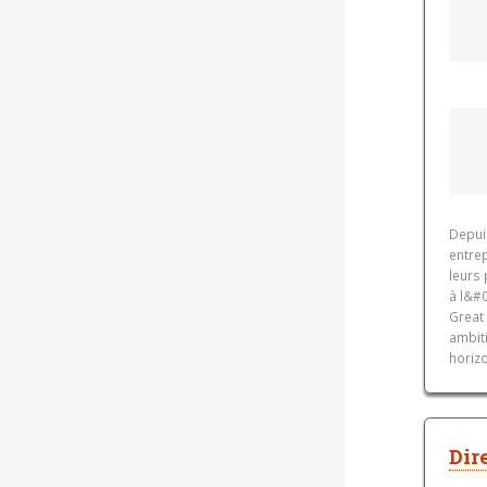
Depui
entrep
leurs
à l&#0
Great
ambit
horiz
Dir