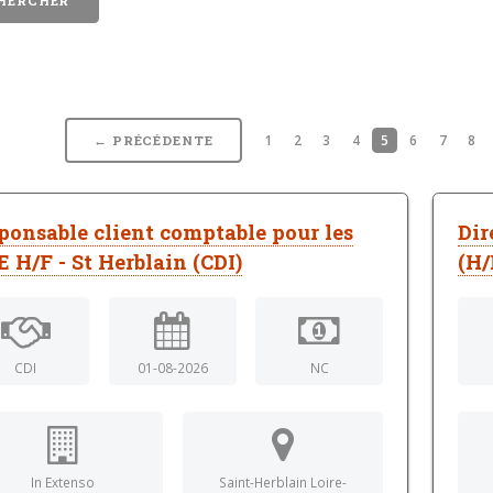
1
2
3
4
5
6
7
8
← PRÉCÉDENTE
ponsable client comptable pour les
Dir
 H/F - St Herblain (CDI)
(H/
CDI
01-08-2026
NC
In Extenso
Saint-Herblain Loire-