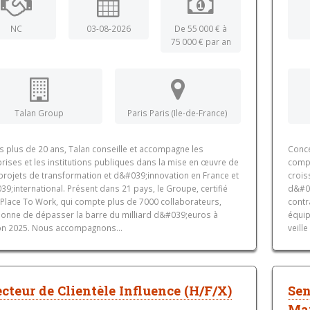
NC
03-08-2026
De 55 000 € à
75 000 € par an
Talan Group
Paris Paris (Ile-de-France)
s plus de 20 ans, Talan conseille et accompagne les
Conce
rises et les institutions publiques dans la mise en œuvre de
compt
 projets de transformation et d&#039;innovation en France et
crois
39;international. Présent dans 21 pays, le Groupe, certifié
d&#03
 Place To Work, qui compte plus de 7000 collaborateurs,
contr
ionne de dépasser la barre du milliard d&#039;euros à
équip
on 2025. Nous accompagnons...
veill
ecteur de Clientèle Influence (H/F/X)
Sen
Man