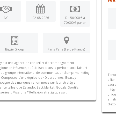
NC
02-08-2026
De 50 000 € à
70 000 € par an
Biggie Group
Paris Paris (Ile-de-France)
ly est une agence de conseil et d’accompagnement
gique en influence, spécialisée dans la performance faisant
e du groupe international de communication &amp; marketing
Tenor
e. Composée d’une équipe de 40 personnes, Beastly
allia
pagne des marques renommées sur leur stratégie
cadre
uence telles que Zalando, Back Market, Google, Spotify,
Intég
eries… Missions * Réflexion stratégique sur...
uniqu
améli
d’exp