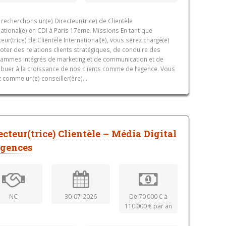
recherchons un(e) Directeur(trice) de Clientèle
national(e) en CDI à Paris 17ème. Missions En tant que
teur(trice) de Clientèle International(e), vous serez chargé(e)
loter des relations clients stratégiques, de conduire des
ammes intégrés de marketing et de communication et de
ibuer à la croissance de nos clients comme de l’agence. Vous
z comme un(e) conseiller(ère)...
ecteur(trice) Clientèle – Média Digital
Agences
NC
30-07-2026
De 70 000 € à
110 000 € par an