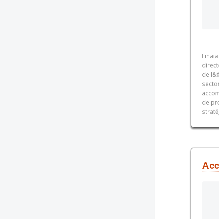
Finaï
direct
de l&
secto
accom
de pro
straté
Acc