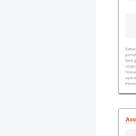
Rattac
portef
faire 
relati
l’exp
opéra
Pilote
Acc