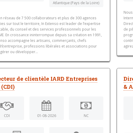
Atlantique (Pays de la Loire)
Nous 
un réseau de 7 500 collaborateurs et plus de 300 agences
Inter
ies sur tout le territoire, In Extenso est leader de l’expertise
Direc
able, du conseil et des services professionnels pour les
de pi
ME. En croissance ininterrompue depuis sa création en 1991,
progr
tenso accompagne les artisans, commerçants, chefs
contr
9;entreprise, professions libérales et associations pour
agire
 gérer ou développer...
ecteur de clientèle IARD Entreprises
Dir
 (CDI)
& 
CDI
01-08-2026
NC