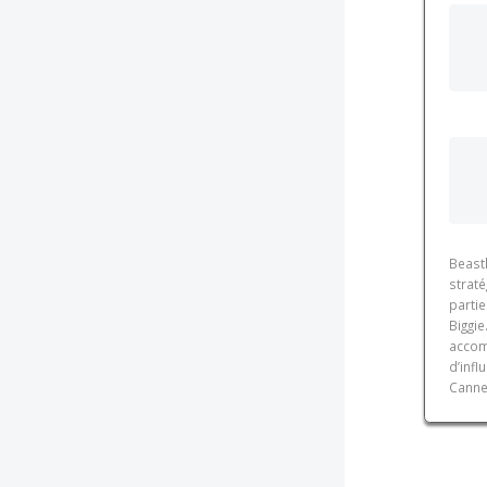
Beast
straté
parti
Biggi
accom
d’infl
Cannes