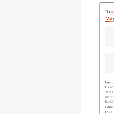
Dir
Man
Une b
Direct
serez
de ma
l&#039
rémun
possib