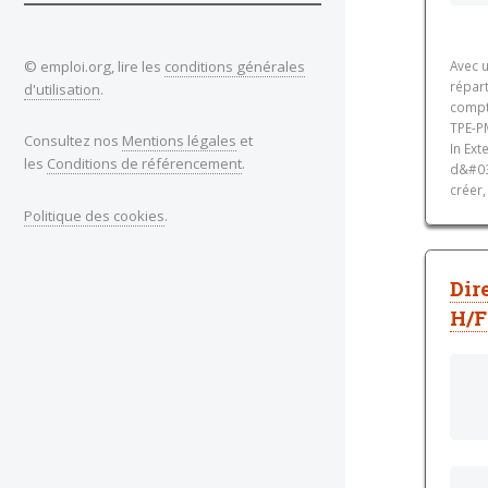
© emploi.org, lire les
conditions générales
Avec 
répart
d'utilisation
.
compt
TPE-P
Consultez nos
Mentions légales
et
In Ex
les
Conditions de référencement
.
d&#03
créer,
Politique des cookies
.
Dir
H/F