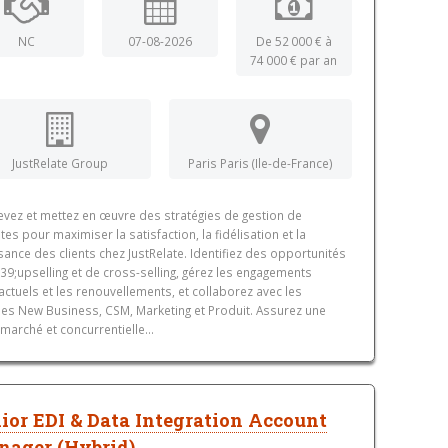
NC
07-08-2026
De 52 000 € à
74 000 € par an
JustRelate Group
Paris Paris (Ile-de-France)
vez et mettez en œuvre des stratégies de gestion de
es pour maximiser la satisfaction, la fidélisation et la
sance des clients chez JustRelate. Identifiez des opportunités
9;upselling et de cross-selling, gérez les engagements
actuels et les renouvellements, et collaborez avec les
es New Business, CSM, Marketing et Produit. Assurez une
e marché et concurrentielle...
ior EDI & Data Integration Account
ager (Hybrid)