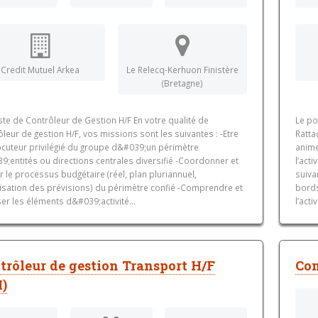
Credit Mutuel Arkea
Le Relecq-Kerhuon Finistère
(Bretagne)
te de Contrôleur de Gestion H/F En votre qualité de
Le po
leur de gestion H/F, vos missions sont les suivantes : -Etre
Ratta
locuteur privilégié du groupe d&#039;un périmètre
anime
;entités ou directions centrales diversifié -Coordonner et
l’act
 le processus budgétaire (réel, plan pluriannuel,
suiva
lisation des prévisions) du périmètre confié -Comprendre et
bords
er les éléments d&#039;activité...
l’activ
trôleur de gestion Transport H/F
Con
I)