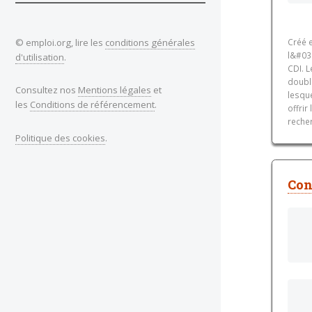
© emploi.org, lire les
conditions générales
Créé 
l&#03
d'utilisation
.
CDI. 
double
Consultez nos
Mentions légales
et
lesque
les
Conditions de référencement
.
offrir
recher
Politique des cookies
.
Con