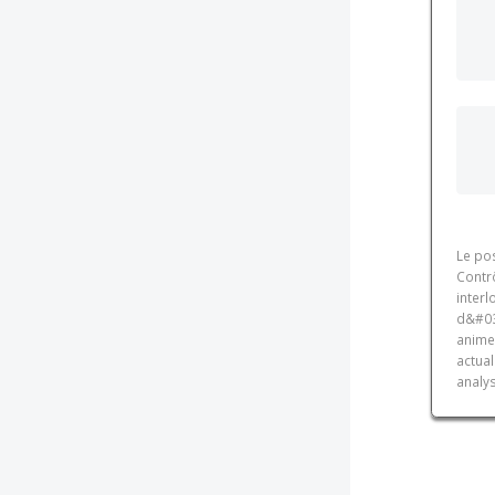
Le pos
Contrô
inter
d&#039
animer
actua
analys