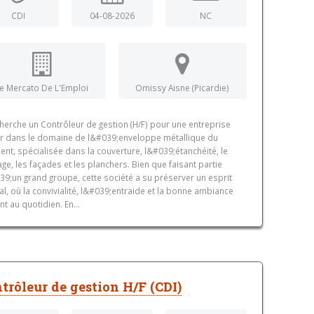
CDI
04-08-2026
NC
e Mercato De L'Emploi
Omissy Aisne (Picardie)
cherche un Contrôleur de gestion (H/F) pour une entreprise
r dans le domaine de l&#039;enveloppe métallique du
ent, spécialisée dans la couverture, l&#039;étanchéité, le
ge, les façades et les planchers. Bien que faisant partie
9;un grand groupe, cette société a su préserver un esprit
ial, où la convivialité, l&#039;entraide et la bonne ambiance
nt au quotidien. En...
trôleur de gestion H/F (CDI)