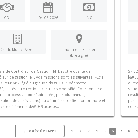
CDI
04-08-2026
NC
Credit Mutuel Arkea
Landerneau Finistère
(Bretagne)
te de Contrôleur de Gestion H/F En votre qualité de
SKILL
leur de gestion H/F, vos missions sont les suivantes : -Etre
l&#03
locuteur privilégié du groupe d&#039;un périmètre
au tr
;entités ou directions centrales diversifié -Coordonner et
soudé
 le processus budgétaire (réel, plan pluriannuel,
résul
lisation des prévisions) du périmètre confié -Comprendre et
parta
er les éléments d&#039;activité...
consu
1
2
3
4
5
6
7
8
← PRÉCÉDENTE