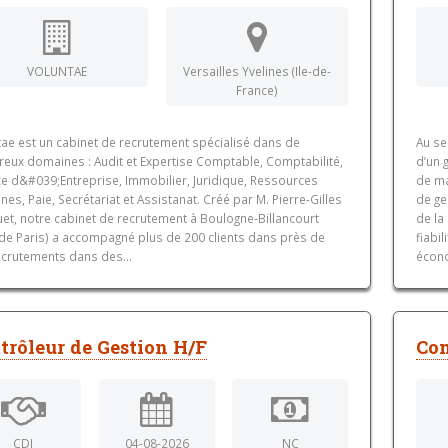
VOLUNTAE
Versailles Yvelines (Ile-de-
France)
tae est un cabinet de recrutement spécialisé dans de
Au se
eux domaines : Audit et Expertise Comptable, Comptabilité,
d’un 
ce d&#039;Entreprise, Immobilier, Juridique, Ressources
de ma
es, Paie, Secrétariat et Assistanat. Créé par M. Pierre-Gilles
de ge
et, notre cabinet de recrutement à Boulogne-Billancourt
de la
 de Paris) a accompagné plus de 200 clients dans près de
fiabi
ecrutements dans des...
écono
trôleur de Gestion H/F
Con
CDI
04-08-2026
NC