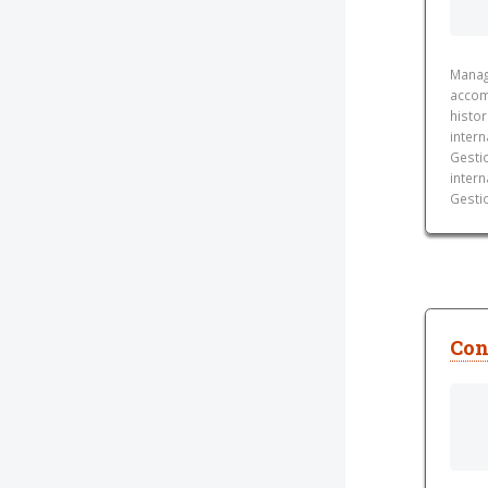
Managi
accom
histor
inter
Gestio
inter
Gestio
Con