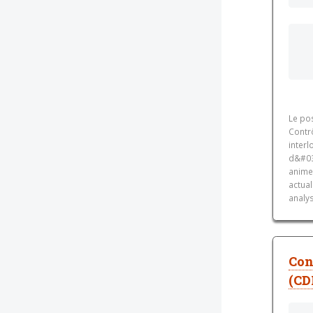
Le pos
Contrô
inter
d&#039
animer
actua
analys
Con
(CD