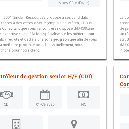
Alpes-Côte d'Azur)
en 2004, Sinclair Ressources propose à ses candidats
Le po
9;accès à des offres d&#039;emplois en intérim, CDD ou
créon
Le Consultant que vous rencontrerez dispose d&#039;une
de ge
 expertise : il est à la fois spécialisé sur les métiers pour
Un rô
ls il recrute et dédié à une zone géographique afin de vous
struc
 la meilleure proximité possible. Actuellement, nous
d&#03
chons pour notre client...
Pilot
trôleur de gestion senior H/F (CDI)
Con
Com
CDI
01-08-2026
NC