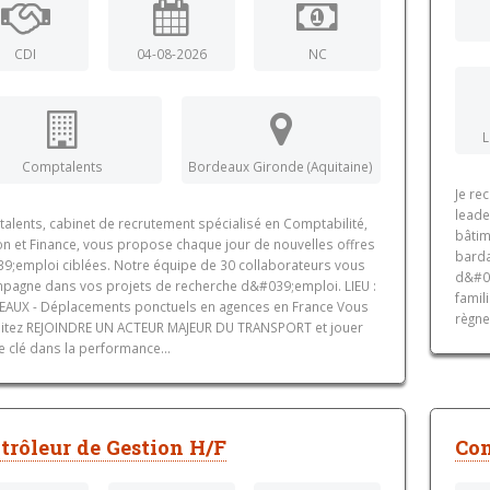
CDI
04-08-2026
NC
L
Comptalents
Bordeaux Gironde (Aquitaine)
Je re
leade
alents, cabinet de recrutement spécialisé en Comptabilité,
bâtim
on et Finance, vous propose chaque jour de nouvelles offres
barda
9;emploi ciblées. Notre équipe de 30 collaborateurs vous
d&#03
pagne dans vos projets de recherche d&#039;emploi. LIEU :
famil
AUX - Déplacements ponctuels en agences en France Vous
règne
itez REJOINDRE UN ACTEUR MAJEUR DU TRANSPORT et jouer
e clé dans la performance...
trôleur de Gestion H/F
Con