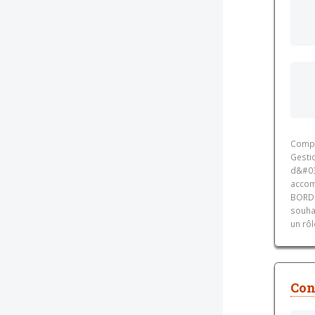
Compt
Gesti
d&#03
accom
BORDE
souha
un rôl
Con