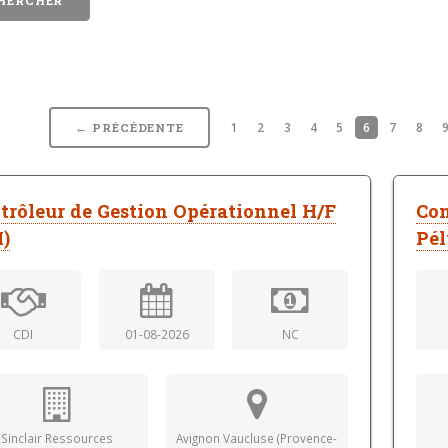
1
2
3
4
5
6
7
8
← PRÉCÉDENTE
trôleur de Gestion Opérationnel H/F
Con
I)
Pél
CDI
01-08-2026
NC
Sinclair Ressources
Avignon Vaucluse (Provence-