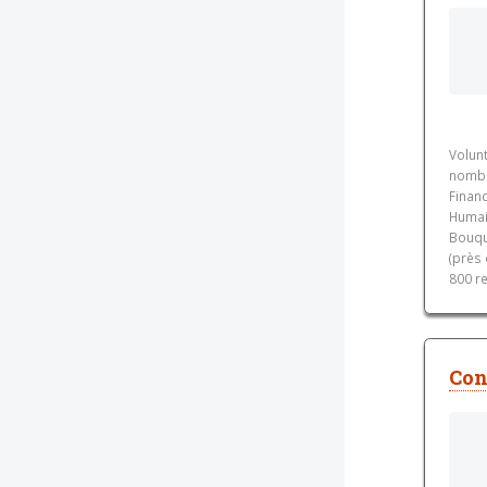
Volun
nombr
Finan
Humain
Bouqu
(près
800 r
Con