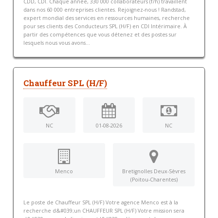
CDD, CDI. Chaque année, 330 000 collaborateurs (f/h) travaillent
dans nos 60 000 entreprises clientes. Rejoignez-nous ! Randstad,
expert mondial des services en ressources humaines, recherche
pour ses clients des Conducteurs SPL (H/F) en CDI Intérimaire. À
partir des compétences que vous détenez et des postes sur
lesquels nous vous avons...
Chauffeur SPL (H/F)
NC
01-08-2026
NC
Menco
Bretignolles Deux-Sèvres
(Poitou-Charentes)
Le poste de Chauffeur SPL (H/F) Votre agence Menco est à la
recherche d&#039;un CHAUFFEUR SPL (H/F) Votre mission sera