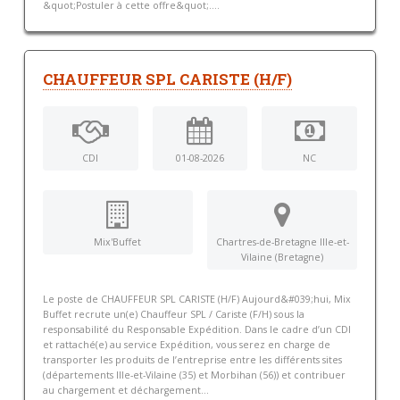
&quot;Postuler à cette offre&quot;....
CHAUFFEUR SPL CARISTE (H/F)
CDI
01-08-2026
NC
Mix'Buffet
Chartres-de-Bretagne Ille-et-
Vilaine (Bretagne)
Le poste de CHAUFFEUR SPL CARISTE (H/F) Aujourd&#039;hui, Mix
Buffet recrute un(e) Chauffeur SPL / Cariste (F/H) sous la
responsabilité du Responsable Expédition. Dans le cadre d’un CDI
et rattaché(e) au service Expédition, vous serez en charge de
transporter les produits de l’entreprise entre les différents sites
(départements Ille-et-Vilaine (35) et Morbihan (56)) et contribuer
au chargement et déchargement...