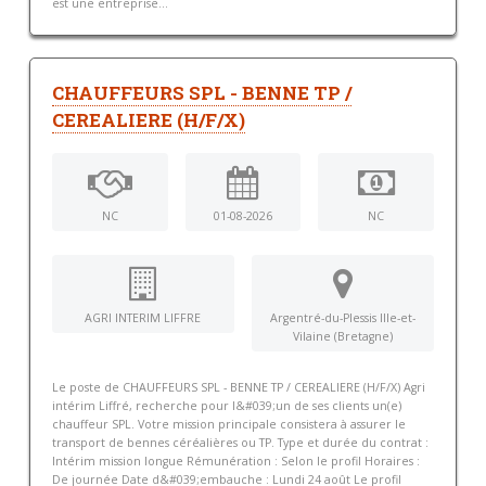
est une entreprise...
CHAUFFEURS SPL - BENNE TP /
CEREALIERE (H/F/X)
NC
01-08-2026
NC
AGRI INTERIM LIFFRE
Argentré-du-Plessis Ille-et-
Vilaine (Bretagne)
Le poste de CHAUFFEURS SPL - BENNE TP / CEREALIERE (H/F/X) Agri
intérim Liffré, recherche pour l&#039;un de ses clients un(e)
chauffeur SPL. Votre mission principale consistera à assurer le
transport de bennes céréalières ou TP. Type et durée du contrat :
Intérim mission longue Rémunération : Selon le profil Horaires :
De journée Date d&#039;embauche : Lundi 24 août Le profil