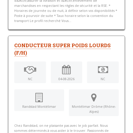
d&#039;assurer la livraison et l&#039;enlèvement de
marchandises en respectant les règles de sécurité et la RSE. *
Horaires de journée ou de nuit, à définir selon vos disponibilités *
Poste à pourvoir de suite * Taux horaire selon la convention du
transport Le profil recherché Vous...
CONDUCTEUR SUPER POIDS LOURDS
(F/H)
NC
04-08-2026
NC
Randstad Montélimar
Montélimar Drôme (Rhône-
Alpes)
Chez Randstad, on ne plaisante pas avec le job parfait. Nous
sommes déterminés à vous aider à le trouver. Passionnés de