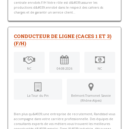
centrale enrobés F/H Votre rôle est d&#039;assurer les
productions d&#039;enrobé dans le respect des cahiers ds
charges et de garantir un service client...
CONDUCTEUR DE LIGNE (CACES 1 ET 3)
(F/H)
NC
04-08-2026
NC
La Tour du Pin
Belmont-Tramonet Savoie
(Rhône-Alpes)
Bien plus qu&#039;une entreprise de recrutement, Randstad vous
accompagne dans votre carrière professionnelle. Des équipes de
consultants experts de vos métiers vous trouvent les meilleures
opportunités d&#039;emploi. Dans l&#039;industrie, découvrez