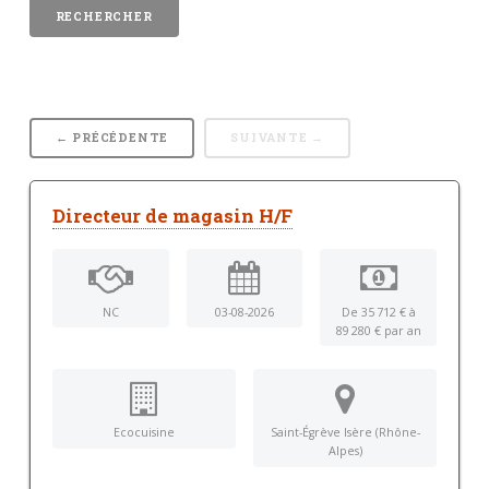
← PRÉCÉDENTE
SUIVANTE →
Directeur de magasin H/F
NC
03-08-2026
De 35 712 € à
89 280 € par an
Ecocuisine
Saint-Égrève Isère (Rhône-
Alpes)