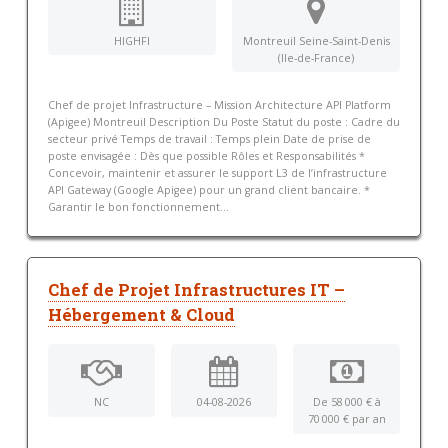
HIGHFI
Montreuil Seine-Saint-Denis
(Ile-de-France)
Chef de projet Infrastructure – Mission Architecture API Platform
(Apigee) Montreuil Description Du Poste Statut du poste : Cadre du
secteur privé Temps de travail : Temps plein Date de prise de
poste envisagée : Dès que possible Rôles et Responsabilités *
Concevoir, maintenir et assurer le support L3 de l’infrastructure
API Gateway (Google Apigee) pour un grand client bancaire. *
Garantir le bon fonctionnement...
Chef de Projet Infrastructures IT –
Hébergement & Cloud
NC
04-08-2026
De 58 000 € à
70 000 € par an