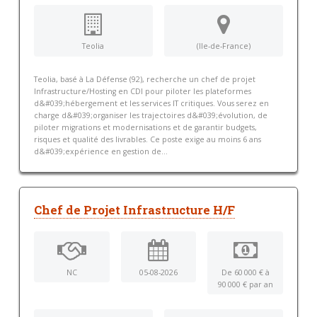
Teolia
(Ile-de-France)
Teolia, basé à La Défense (92), recherche un chef de projet
Infrastructure/Hosting en CDI pour piloter les plateformes
d&#039;hébergement et les services IT critiques. Vous serez en
charge d&#039;organiser les trajectoires d&#039;évolution, de
piloter migrations et modernisations et de garantir budgets,
risques et qualité des livrables. Ce poste exige au moins 6 ans
d&#039;expérience en gestion de...
Chef de Projet Infrastructure H/F
NC
05-08-2026
De 60 000 € à
90 000 € par an