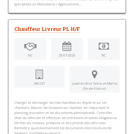
spécialisée en Menuiserie / Agencement,...
Chauffeur Livreur PL H/F
NC
20-07-2026
NC
MILLET
Laval-en-Brie Seine-et-Marne
(Ile-de-France)
Charger et décharger les marchandises au dépôt et sur les
chantiers. Assurer les livraisons sur chantier en respectant le
planning journalier et les documents administratifs. Contrôler
létat du véhicule et effectuer les entretiens et visites obligatoires.
Vérifier les niveaux, pressions et documents des véhicules.
Remettre quotidiennement les documents internes (bons de
livraison, pointage) au service...