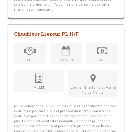
une bonne présentation. Tu connais une personne que cette
mission peut intéresser...
Chauffeur Livreur PL H/F
CDI
14-07-2026
NC
MILLET
Laval-en-Brie Seine-et-Marne
(Ile-de-France)
Nous recherchons un Chauffeur Livreur PL expérimenté, titulaire
d&#039;un permis C FIMO et justifiant d&#039;au moins 5 ans
d&#039;expérience. Des connaissances en menuiserie sont un
plus. Le candidat idéal est responsable, patient et prudent, et
disponible immédiatement pour des déplacements en Île-de-
France. Fondée en 1908, la Menuiserie MILLET est une entreprise