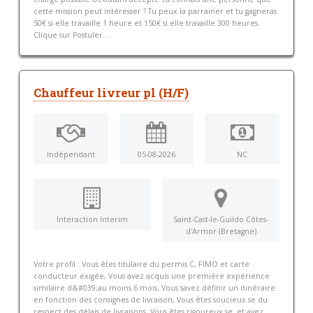
cette mission peut intéresser ? Tu peux la parrainer et tu gagneras
50€ si elle travaille 1 heure et 150€ si elle travaille 300 heures.
Clique sur Postuler...
Chauffeur livreur pl (H/F)
Indépendant
05-08-2026
NC
Interaction Interim
Saint-Cast-le-Guildo Côtes-
d'Armor (Bretagne)
Votre profil : Vous êtes titulaire du permis C, FIMO et carte
conducteur exigée, Vous avez acquis une première expérience
similaire d&#039;au moins 6 mois, Vous savez définir un itinéraire
en fonction des consignes de livraison, Vous êtes soucieux.se du
respect des délais de livraisons, Vous êtes rigoureux.se, et avez