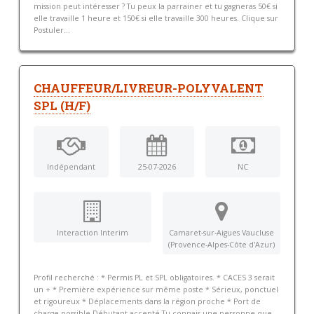
mission peut intéresser ? Tu peux la parrainer et tu gagneras 50€ si
elle travaille 1 heure et 150€ si elle travaille 300 heures. Clique sur
Postuler...
CHAUFFEUR/LIVREUR-POLYVALENT
SPL (H/F)
Indépendant
25-07-2026
NC
Interaction Interim
Camaret-sur-Aigues Vaucluse
(Provence-Alpes-Côte d'Azur)
Profil recherché : * Permis PL et SPL obligatoires. * CACES 3 serait
un + * Première expérience sur même poste * Sérieux, ponctuel
et rigoureux * Déplacements dans la région proche * Port de
charge possible Débutant accepté Tu connais une personne que