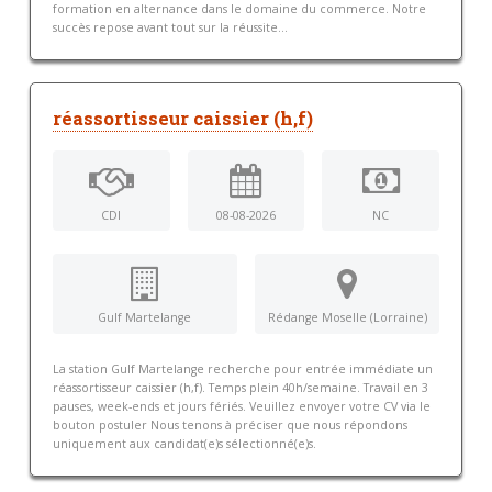
formation en alternance dans le domaine du commerce. Notre
succès repose avant tout sur la réussite...
réassortisseur caissier (h,f)
CDI
08-08-2026
NC
Gulf Martelange
Rédange Moselle (Lorraine)
La station Gulf Martelange recherche pour entrée immédiate un
réassortisseur caissier (h,f). Temps plein 40h/semaine. Travail en 3
pauses, week-ends et jours fériés. Veuillez envoyer votre CV via le
bouton postuler Nous tenons à préciser que nous répondons
uniquement aux candidat(e)s sélectionné(e)s.