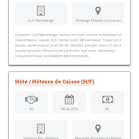
Gulf Martelange
Rédange Moselle (Lorraine)
La station Gulf Martelange recherche pour entrée immédiate un
réassortisseur caissier (h,f). Temps plein 40h/semaine. Travail en 3
pauses, week-ends et jours fériés. Veuillez envoyer votre CV via le
bouton postuler Nous tenons à préciser que nous répondons
uniquement aux candidat(e)s sélectionné(e)s.
Hôte / Hôtesse de Caisse (H/F)
NC
08-08-2026
NC
Domino RH - Missions
Marseille Bouches-du-Rhône