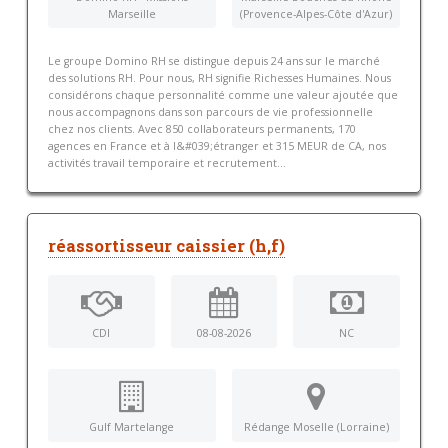
Marseille
(Provence-Alpes-Côte d'Azur)
Le groupe Domino RH se distingue depuis 24 ans sur le marché
des solutions RH. Pour nous, RH signifie Richesses Humaines. Nous
considérons chaque personnalité comme une valeur ajoutée que
nous accompagnons dans son parcours de vie professionnelle
chez nos clients. Avec 850 collaborateurs permanents, 170
agences en France et à l&#039;étranger et 315 MEUR de CA, nos
activités travail temporaire et recrutement...
réassortisseur caissier (h,f)
CDI
08-08-2026
NC
Gulf Martelange
Rédange Moselle (Lorraine)