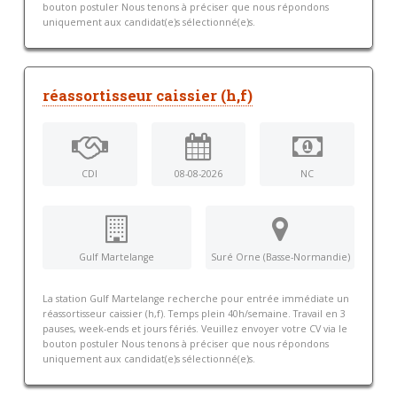
bouton postuler Nous tenons à préciser que nous répondons
uniquement aux candidat(e)s sélectionné(e)s.
réassortisseur caissier (h,f)
CDI
08-08-2026
NC
Gulf Martelange
Suré Orne (Basse-Normandie)
La station Gulf Martelange recherche pour entrée immédiate un
réassortisseur caissier (h,f). Temps plein 40h/semaine. Travail en 3
pauses, week-ends et jours fériés. Veuillez envoyer votre CV via le
bouton postuler Nous tenons à préciser que nous répondons
uniquement aux candidat(e)s sélectionné(e)s.