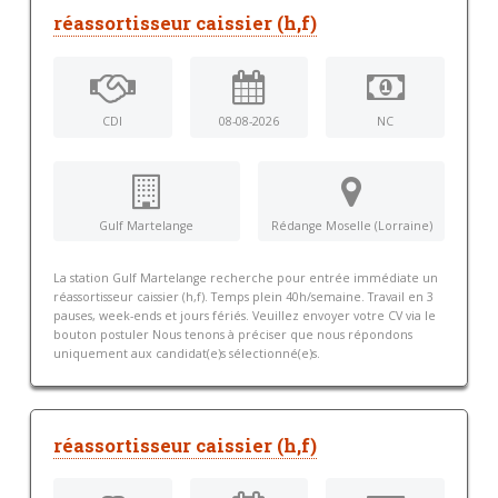
réassortisseur caissier (h,f)
CDI
08-08-2026
NC
Gulf Martelange
Rédange Moselle (Lorraine)
La station Gulf Martelange recherche pour entrée immédiate un
réassortisseur caissier (h,f). Temps plein 40h/semaine. Travail en 3
pauses, week-ends et jours fériés. Veuillez envoyer votre CV via le
bouton postuler Nous tenons à préciser que nous répondons
uniquement aux candidat(e)s sélectionné(e)s.
réassortisseur caissier (h,f)