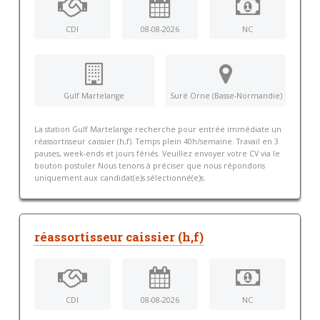
CDI
08-08-2026
NC
Gulf Martelange
Suré Orne (Basse-Normandie)
La station Gulf Martelange recherche pour entrée immédiate un
réassortisseur caissier (h,f). Temps plein 40h/semaine. Travail en 3
pauses, week-ends et jours fériés. Veuillez envoyer votre CV via le
bouton postuler Nous tenons à préciser que nous répondons
uniquement aux candidat(e)s sélectionné(e)s.
réassortisseur caissier (h,f)
CDI
08-08-2026
NC