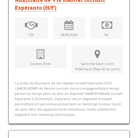
Auxiliaire de Vie Habitat Inclusif
Espéranto (H/F)
CDI
08-08-2026
NC
Golden Bees
Saint-Herblain Loire-
Atlantique (Pays de la Loire)
Le poste de Auxiliaire de Vie Habitat Inclusif Espéranto (H/F)
L&#039;ADMR de Nantes recrute des accompagnant(e)s à temps
partiel ou temps plein au sein du dispositif d&#039;Habitat Inclusif
Espéranto à St-Herblain. Espéranto est un dispositif innovant
permettant à 9 personnes présentant un handicap moteur lourd
de vivre dans des appartements individuels, neufs, totalement
adaptés à leur handicap (domotique,...