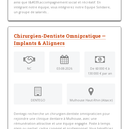
ainsi que l&#039;accompagnement social et récréatif. En
intégrant notre équipe, vous intégrerez notre Equipe Solidaire,
un groupe de salariés...
Chirurgien-Dentiste Omnipratique —
Implants & Aligners
NC
03-08-2026
De 60 000 € à
130 000 € par an
DENTEGO
Mulhouse Haut-Rhin (Alsace)
Dentego recherche un chirurgien-dentiste omnipraticien pour
rejoindre une clinique dentaire à Mulhouse, avec une
rémunération attractive et une équipe engagée. Poste à temps
plein ou partiel, cadre convivial et professionnel. Vous bénéficiez