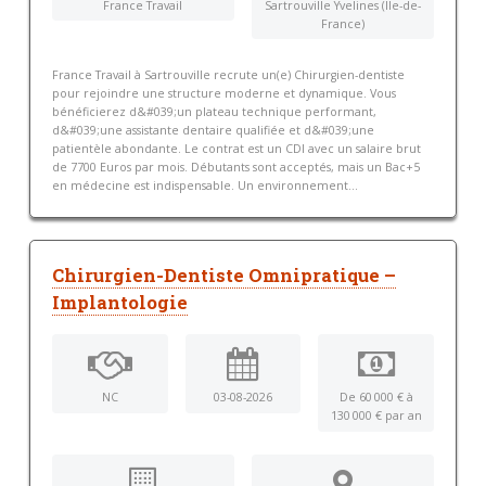
France Travail
Sartrouville Yvelines (Ile-de-
France)
France Travail à Sartrouville recrute un(e) Chirurgien-dentiste
pour rejoindre une structure moderne et dynamique. Vous
bénéficierez d&#039;un plateau technique performant,
d&#039;une assistante dentaire qualifiée et d&#039;une
patientèle abondante. Le contrat est un CDI avec un salaire brut
de 7700 Euros par mois. Débutants sont acceptés, mais un Bac+5
en médecine est indispensable. Un environnement...
Chirurgien-Dentiste Omnipratique –
Implantologie
NC
03-08-2026
De 60 000 € à
130 000 € par an