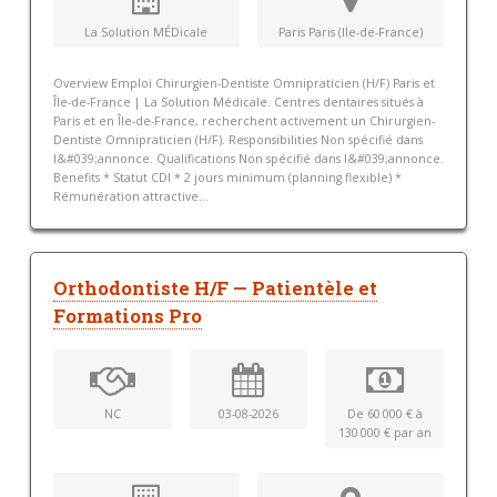
La Solution MÉDicale
Paris Paris (Ile-de-France)
Overview Emploi Chirurgien-Dentiste Omnipraticien (H/F) Paris et
Île-de-France | La Solution Médicale. Centres dentaires situés à
Paris et en Île-de-France, recherchent activement un Chirurgien-
Dentiste Omnipraticien (H/F). Responsibilities Non spécifié dans
l&#039;annonce. Qualifications Non spécifié dans l&#039;annonce.
Benefits * Statut CDI * 2 jours minimum (planning flexible) *
Rémunération attractive...
Orthodontiste H/F — Patientèle et
Formations Pro
NC
03-08-2026
De 60 000 € à
130 000 € par an