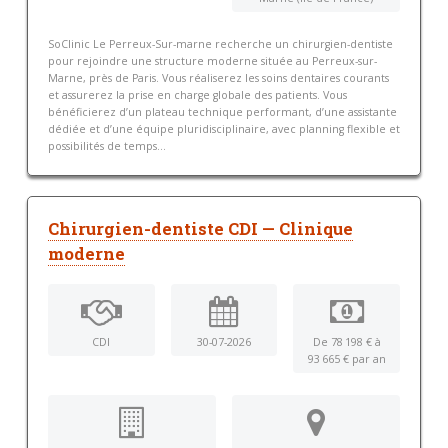
SoClinic Le Perreux-Sur-marne recherche un chirurgien-dentiste
pour rejoindre une structure moderne située au Perreux-sur-
Marne, près de Paris. Vous réaliserez les soins dentaires courants
et assurerez la prise en charge globale des patients. Vous
bénéficierez d’un plateau technique performant, d’une assistante
dédiée et d’une équipe pluridisciplinaire, avec planning flexible et
possibilités de temps...
Chirurgien-dentiste CDI — Clinique
moderne
CDI
30-07-2026
De 78 198 € à
93 665 € par an