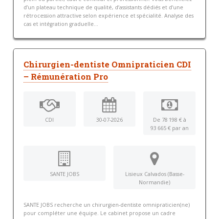
d’un plateau technique de qualité, d’assistants dédiés et d’une
rétrocession attractive selon expérience et spécialité. Analyse des
cas et intégration graduelle...
Chirurgien-dentiste Omnipraticien CDI
– Rémunération Pro
CDI
30-07-2026
De 78 198 € à
93 665 € par an
SANTE JOBS
Lisieux Calvados (Basse-
Normandie)
SANTE JOBS recherche un chirurgien-dentiste omnipraticien(ne)
pour compléter une équipe. Le cabinet propose un cadre