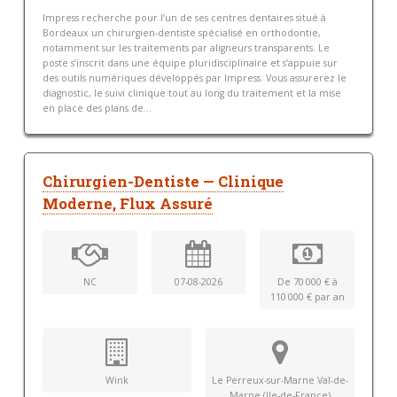
Impress recherche pour l’un de ses centres dentaires situé à
Bordeaux un chirurgien-dentiste spécialisé en orthodontie,
notamment sur les traitements par aligneurs transparents. Le
poste s’inscrit dans une équipe pluridisciplinaire et s’appuie sur
des outils numériques développés par Impress. Vous assurerez le
diagnostic, le suivi clinique tout au long du traitement et la mise
en place des plans de...
Chirurgien-Dentiste — Clinique
Moderne, Flux Assuré
NC
07-08-2026
De 70 000 € à
110 000 € par an
Wink
Le Perreux-sur-Marne Val-de-
Marne (Ile-de-France)