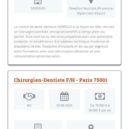
DENTEGO
Cavaillon Vaucluse (Provence-
Alpes-Côte d'Azur)
Le centre de santé dentaire DENTEGO à La Seyne sur Mer recrute
un Chirurgien-Dentiste omnipraticien(H/F) à temps plein ou
partiel. Vous exercerez des soins polyvalents avec une patientèle
existante, et bénéficierez d’un plateau technique moderne et
d’assistants dédiés. Possibilité d’implants et de cas par aligneurs
selon formation, avec une rétrocession attractive et une
rémunération attractive selon...
Chirurgien-Dentiste F/H - Paris 75001
NC
02-08-2026
De 70 000 € à
90 000 € par an