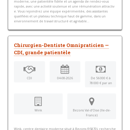
moderne, une patientèle fidèle et un agenda de rendez‑vous
rapide, avec une activité soutenue et une rémunération attractiv
e. Vous rejoindrez une équipe expérimentée, des assistantes
qualifiées et un plateau technique haut de gamme, dans un
environnement de travail structuré et agréable...
Chirurgien-Dentiste Omnipraticien —
CDI, grande patientèle
CDI
04-08-2026
De 56 000 € à
78 000 € par an
Wink
Bezons Val-d'Oise (Ile-de-
France)
Wink, centre dentaire moderne situé à Bezons (95870), recherche