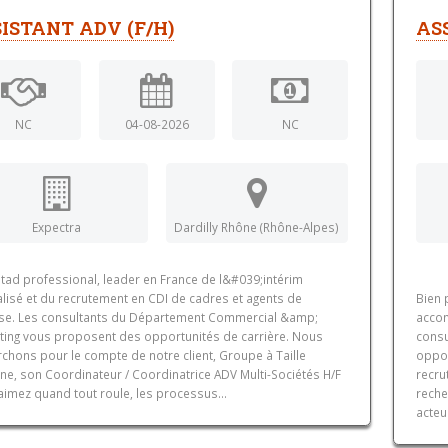
ISTANT ADV (F/H)
AS
NC
04-08-2026
NC
Expectra
Dardilly Rhône (Rhône-Alpes)
tad professional, leader en France de l&#039;intérim
lisé et du recrutement en CDI de cadres et agents de
Bien 
ise. Les consultants du Département Commercial &amp;
accom
ting vous proposent des opportunités de carrière. Nous
consu
chons pour le compte de notre client, Groupe à Taille
oppor
ne, son Coordinateur / Coordinatrice ADV Multi-Sociétés H/F
recru
aimez quand tout roule, les processus...
reche
acteu