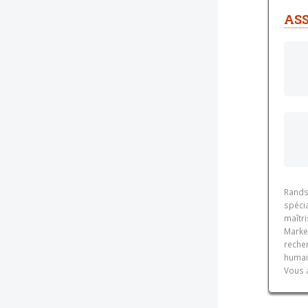
ASS
Rands
spécia
maîtr
Marke
recher
humai
Vous 