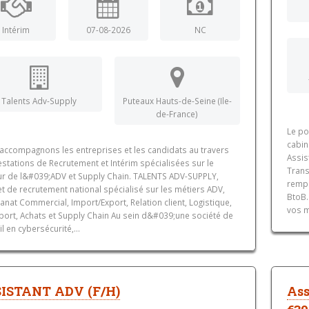
Intérim
07-08-2026
NC
Talents Adv-Supply
Puteaux Hauts-de-Seine (Ile-
de-France)
Le po
cabin
accompagnons les entreprises et les candidats au travers
Assis
stations de Recrutement et Intérim spécialisées sur le
Trans
ur de l&#039;ADV et Supply Chain. TALENTS ADV-SUPPLY,
rempl
t de recrutement national spécialisé sur les métiers ADV,
BtoB.
anat Commercial, Import/Export, Relation client, Logistique,
vos m
port, Achats et Supply Chain Au sein d&#039;une société de
l en cybersécurité,...
ISTANT ADV (F/H)
Ass