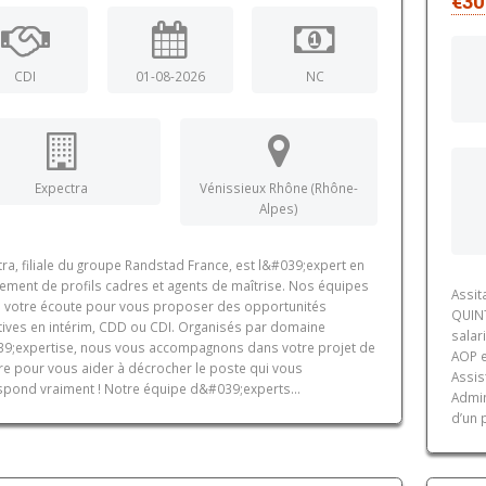
€30
CDI
01-08-2026
NC
Expectra
Vénissieux Rhône (Rhône-
Alpes)
ra, filiale du groupe Randstad France, est l&#039;expert en
tement de profils cadres et agents de maîtrise. Nos équipes
Assit
à votre écoute pour vous proposer des opportunités
QUIN
ctives en intérim, CDD ou CDI. Organisés par domaine
salar
9;expertise, nous vous accompagnons dans votre projet de
AOP e
ère pour vous aider à décrocher le poste qui vous
Assis
spond vraiment ! Notre équipe d&#039;experts...
Admin
d’un 