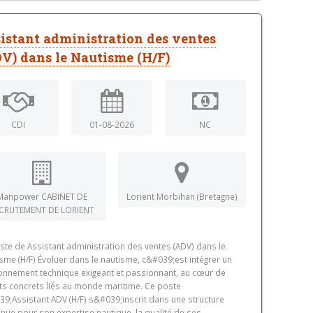
istant administration des ventes
V) dans le Nautisme (H/F)
CDI
01-08-2026
NC
Manpower CABINET DE
Lorient Morbihan (Bretagne)
CRUTEMENT DE LORIENT
ste de Assistant administration des ventes (ADV) dans le
sme (H/F) Évoluer dans le nautisme, c&#039;est intégrer un
onnement technique exigeant et passionnant, au cœur de
ts concrets liés au monde maritime. Ce poste
9;Assistant ADV (H/F) s&#039;inscrit dans une structure
nue pour son expertise nautique, la qualité de ses