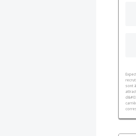
Expect
recru
sont 
attra
d&#03
carri
corre