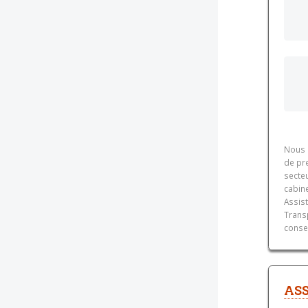
Nous 
de pre
secte
cabine
Assist
Trans
consei
ASS