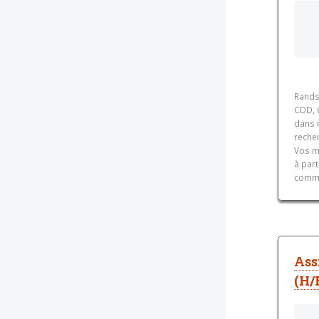
Rands
CDD, C
dans 
recher
Vos m
à part
comma
Ass
(H/