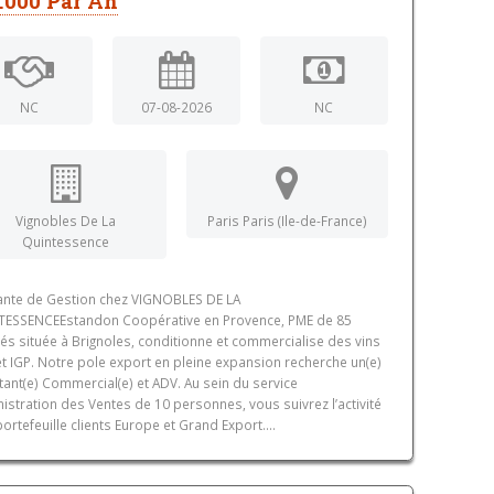
.000 Par An
NC
07-08-2026
NC
Vignobles De La
Paris Paris (Ile-de-France)
Quintessence
ante de Gestion chez VIGNOBLES DE LA
TESSENCEEstandon Coopérative en Provence, PME de 85
iés située à Brignoles, conditionne et commercialise des vins
t IGP. Notre pole export en pleine expansion recherche un(e)
tant(e) Commercial(e) et ADV. Au sein du service
istration des Ventes de 10 personnes, vous suivrez l’activité
portefeuille clients Europe et Grand Export....