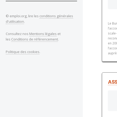
© emploi.org, lire les
conditions générales
d'utilisation
.
Le Bur
l’acco
scale-
Consultez nos
Mentions légales
et
reconn
les
Conditions de référencement
.
en 200
l’acc
Politique des cookies
.
auprès
ASS