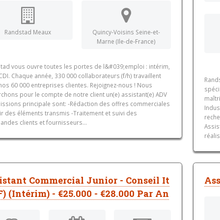
Randstad Meaux
Quincy-Voisins Seine-et-
Marne (Ile-de-France)
tad vous ouvre toutes les portes de l&#039;emploi : intérim,
DI. Chaque année, 330 000 collaborateurs (f/h) travaillent
Rands
nos 60 000 entreprises clientes. Rejoignez-nous ! Nous
spéci
chons pour le compte de notre client un(e) assistant(e) ADV
maîtr
issions principale sont: -Rédaction des offres commerciales
Indus
ir des éléments transmis -Traitement et suivi des
reche
ndes clients et fournisseurs...
Assis
réali
istant Commercial Junior - Conseil It
Ass
F) (Intérim) - €25.000 - €28.000 Par An