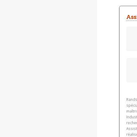
Ass
Rands
spécia
maîtr
Indus
recher
Assist
réalis