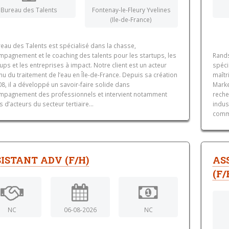
Bureau des Talents
Fontenay-le-Fleury Yvelines
(Ile-de-France)
eau des Talents est spécialisé dans la chasse,
mpagnement et le coaching des talents pour les startups, les
Rands
ups et les entreprises à impact. Notre client est un acteur
spéci
u du traitement de l’eau en Île-de-France. Depuis sa création
maîtr
8, il a développé un savoir-faire solide dans
Marke
ompagnement des professionnels et intervient notamment
reche
 d’acteurs du secteur tertiaire...
indus
comme
ISTANT ADV (F/H)
AS
(F/
NC
06-08-2026
NC