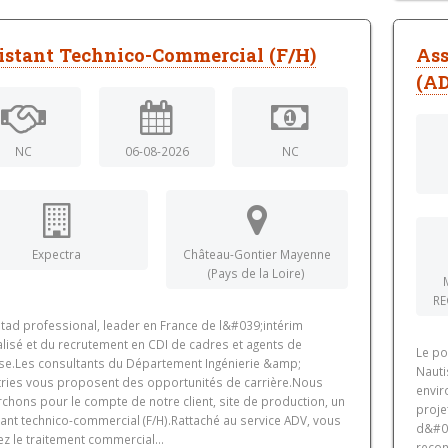
istant Technico-Commercial (F/H)
Ass
(AD
NC
06-08-2026
NC
Expectra
Château-Gontier Mayenne
(Pays de la Loire)
RE
tad professional, leader en France de l&#039;intérim
lisé et du recrutement en CDI de cadres et agents de
Le po
ise.Les consultants du Département Ingénierie &amp;
Nauti
tries vous proposent des opportunités de carrière.Nous
envir
chons pour le compte de notre client, site de production, un
proje
ant technico-commercial (F/H).Rattaché au service ADV, vous
d&#03
ez le traitement commercial...
recon