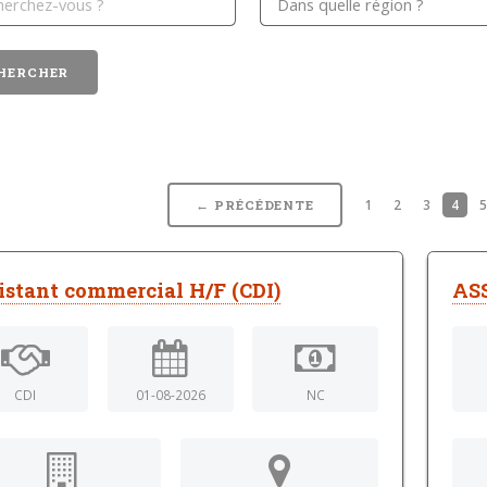
1
2
3
4
← PRÉCÉDENTE
istant commercial H/F (CDI)
AS
CDI
01-08-2026
NC