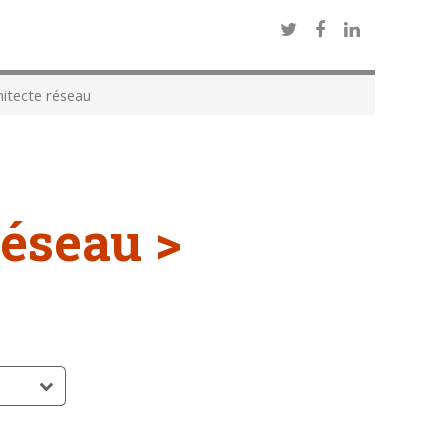
itecte réseau
réseau >