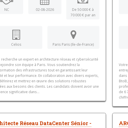
NC
02-08-2026
De 50 000 € à
70 000 € par an
Celios
Paris Paris (Ile-de-France)
 recherche un expert en architecture réseau et cybersécurité
rejoindre son équipe à Paris. Vous soutiendrez la
Votre
ormation des infrastructures tout en garantissant leur
entre
té et leur performance. En collaboration avec divers experts,
dans 
définirez et mettrez en œuvre des solutions robustes
BtoB,
ées aux besoins des clients. Les candidats doivent avoir une
profe
ence significative dans...
de 6 
chiffr
hitecte Réseau DataCenter Sénior -
AR