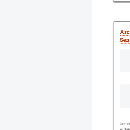
Arc
Sen
Une e
Archi