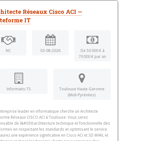
hitecte Réseaux Cisco ACI —
teforme IT
NC
03-08-2026
De 50 000 € à
70 000 € par an
Informatis-TS
Toulouse Haute-Garonne
(Midi-Pyrénées)
ntreprise leader en informatique cherche un Architecte
forme Réseaux CISCO ACI à Toulouse. Vous serez
nsable de l&#039;architecture technique et fonctionnelle des
formes en respectant les standards et optimisant le service.
aurez une expérience significative en Cisco ACI et SD WAN, et
devrez analyser les besoins clients pour concevoir des