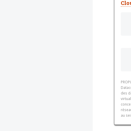
Clo
PROPU
Datace
des d
virtua
conce
réseau
au sei