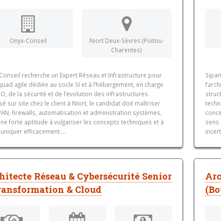
Onyx-Conseil
Niort Deux-Sèvres (Poitou-
Charentes)
Conseil recherche un Expert Réseau et Infrastructure pour
Sipar
uad agile dédiée au socle SI et à l’hébergement, en charge
l’arc
, de la sécurité et de l’évolution des infrastructures.
struc
sé sur site chez le client à Niort, le candidat doit maîtriser
techn
AN, firewalls, automatisation et administration systèmes,
conce
ne forte aptitude à vulgariser les concepts techniques et à
sens 
niquer efficacement....
incert
hitecte Réseau & Cybersécurité Senior
Arc
ransformation & Cloud
(Bo