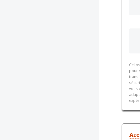
Celios
pour 
transf
sécuri
vous 
adapt
expéri
Arc