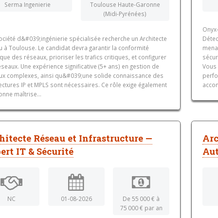
Serma Ingenierie
Toulouse Haute-Garonne
(Midi-Pyrénées)
Onyx-
ociété d&#039;ingénierie spécialisée recherche un Architecte
Détec
 à Toulouse. Le candidat devra garantir la conformité
menac
que des réseaux, prioriser les trafics critiques, et configurer
sécur
seaux. Une expérience significative (5+ ans) en gestion de
Vous 
ux complexes, ainsi qu&#039;une solide connaissance des
perfo
ectures IP et MPLS sont nécessaires. Ce rôle exige également
accom
nne maîtrise...
hitecte Réseau et Infrastructure —
Arc
ert IT & Sécurité
Aut
NC
01-08-2026
De 55 000 € à
75 000 € par an