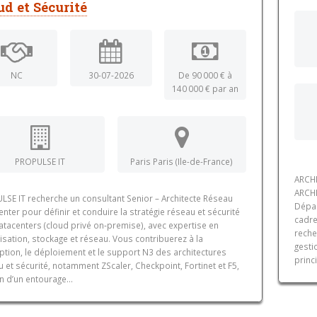
ud et Sécurité
NC
30-07-2026
De 90 000 € à
140 000 € par an
PROPULSE IT
Paris Paris (Ile-de-France)
ARCHI
ARCHI
LSE IT recherche un consultant Senior – Architecte Réseau
Dépar
nter pour définir et conduire la stratégie réseau et sécurité
cadre
atacenters (cloud privé on‑premise), avec expertise en
reche
lisation, stockage et réseau. Vous contribuerez à la
gesti
ption, le déploiement et le support N3 des architectures
princ
 et sécurité, notamment ZScaler, Checkpoint, Fortinet et F5,
n d’un entourage...