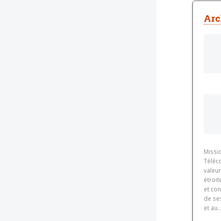
Arc
Missi
Téléc
valeur
étroi
et con
de ses
et au..