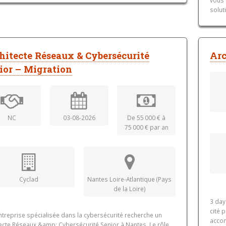
solut
hitecte Réseaux & Cybersécurité
Arc
ior – Migration
NC
03-08-2026
De 55 000 € à
75 000 € par an
Cyclad
Nantes Loire-Atlantique (Pays
de la Loire)
3 day
cité 
ntreprise spécialisée dans la cybersécurité recherche un
accom
tecte Réseaux &amp; Cybersécurité Senior à Nantes. Le rôle