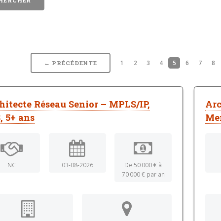
1
2
3
4
5
6
7
8
← PRÉCÉDENTE
hitecte Réseau Senior – MPLS/IP,
Arc
, 5+ ans
Men
NC
03-08-2026
De 50 000 € à
70 000 € par an