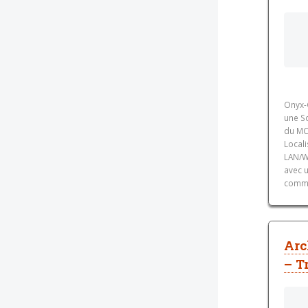
Onyx-
une Sq
du MCO
Locali
LAN/W
avec u
commu
Arc
– T