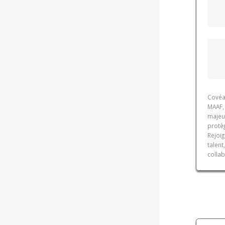
Covéa
MAAF,
majeur
protèg
Rejoig
talen
collab