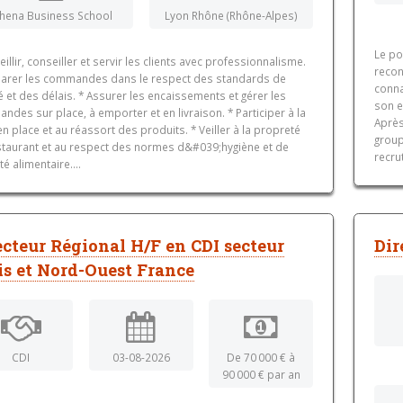
thena Business School
Lyon Rhône (Rhône-Alpes)
Le po
eillir, conseiller et servir les clients avec professionnalisme.
recon
parer les commandes dans le respect des standards de
conna
é et des délais. * Assurer les encaissements et gérer les
son e
des sur place, à emporter et en livraison. * Participer à la
Après
n place et au réassort des produits. * Veiller à la propreté
group
staurant et au respect des normes d&#039;hygiène et de
recru
té alimentaire....
ecteur Régional H/F en CDI secteur
Dir
is et Nord-Ouest France
CDI
03-08-2026
De 70 000 € à
90 000 € par an