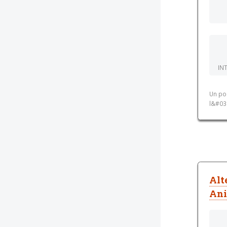
IN
Un po
l&#03
Alt
Ani