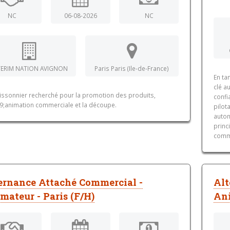
NC
06-08-2026
NC
TERIM NATION AVIGNON
Paris Paris (Ile-de-France)
En ta
clé a
issonnier recherché pour la promotion des produits,
confi
9;animation commerciale et la découpe.
pilot
auton
princi
comme
ernance Attaché Commercial -
Alt
mateur - Paris (F/H)
Ani