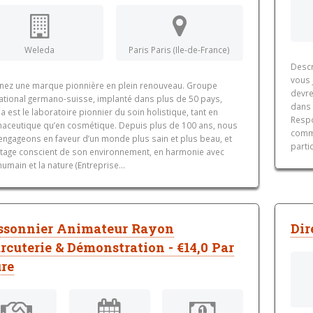
Weleda
Paris Paris (Ile-de-France)
Descr
vous 
gnez une marque pionnière en plein renouveau. Groupe
devre
national germano-suisse, implanté dans plus de 50 pays,
dans 
 est le laboratoire pionnier du soin holistique, tant en
Respo
aceutique qu’en cosmétique. Depuis plus de 100 ans, nous
comme
engageons en faveur d’un monde plus sain et plus beau, et
partic
tage conscient de son environnement, en harmonie avec
 humain et la nature (Entreprise...
ssonnier Animateur Rayon
Dir
rcuterie & Démonstration - €14,0 Par
re