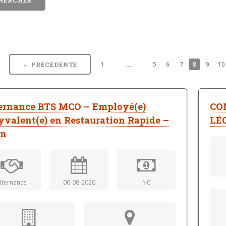
…
1
5
6
7
8
9
10
← PRÉCÉDENTE
ernance BTS MCO – Employé(e)
CO
yvalent(e) en Restauration Rapide –
LÉ
on
lternance
06-08-2026
NC