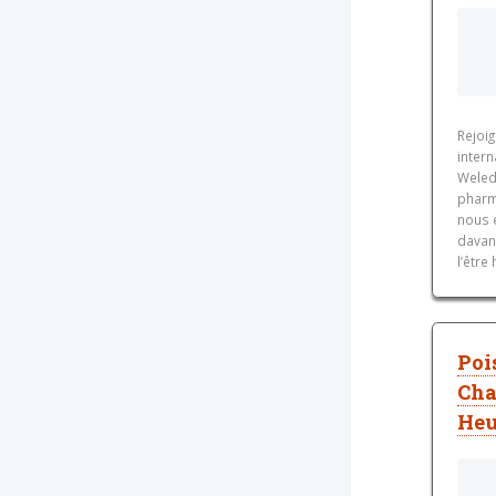
Rejoi
inter
Weleda
pharm
nous 
davan
l’être
Poi
Cha
Heu