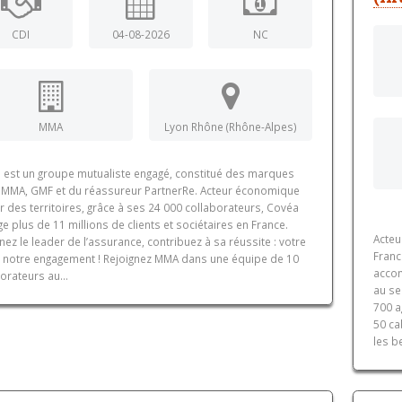
CDI
04-08-2026
NC
MMA
Lyon Rhône (Rhône-Alpes)
 est un groupe mutualiste engagé, constitué des marques
 MMA, GMF et du réassureur PartnerRe. Acteur économique
 des territoires, grâce à ses 24 000 collaborateurs, Covéa
e plus de 11 millions de clients et sociétaires en France.
Acteu
nez le leader de l’assurance, contribuez à sa réussite : votre
Franc
t, notre engagement ! Rejoignez MMA dans une équipe de 10
accom
orateurs au...
au se
700 a
50 ca
les b