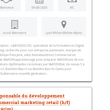
Alternance
06-08-2026
NC
iscod alternance
Lyon Rhône (Rhône-Alpes)
iption : L&#039;ISCOD, spécialiste de la formation en Digital
ing, recherche pour son entreprise partenaire, marque de
tique française, un(e) Animateur(trice) Commercial en
at d&#039;apprentissage pour préparer l&#039;une de nos
tions diplômantes reconnues par l&#039;Etat, de niveau 5 à
c+2, Bachelor/Bac+3 ou Mastère Bac+5) Optez pour
9;alternance nouvelle génération...
ponsable du développement
mercial marketing retail (h/f)
térim)