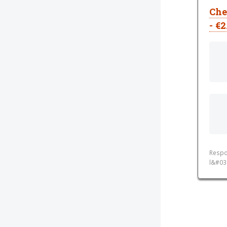
Che
- €
Respo
l&#039