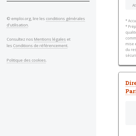
A
© emploi.org, lire les
conditions générales
* Accu
d'utilisation
.
* Pré
qualit
comman
Consultez nos
Mentions légales
et
mise e
les
Conditions de référencement
.
du re
sécuri
Politique des cookies
.
Dir
Par