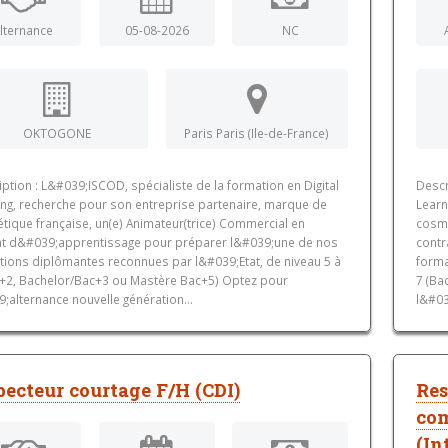
lternance
05-08-2026
NC
OKTOGONE
Paris Paris (Ile-de-France)
ption : L&#039;ISCOD, spécialiste de la formation en Digital
Descr
ing, recherche pour son entreprise partenaire, marque de
Learn
tique française, un(e) Animateur(trice) Commercial en
cosmé
at d&#039;apprentissage pour préparer l&#039;une de nos
contr
tions diplômantes reconnues par l&#039;Etat, de niveau 5 à
forma
c+2, Bachelor/Bac+3 ou Mastère Bac+5) Optez pour
7 (Ba
;alternance nouvelle génération...
l&#03
pecteur courtage F/H (CDI)
Res
com
(In