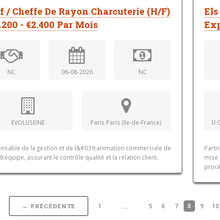
f / Cheffe De Rayon Charcuterie (H/F)
Els
2.200 - €2.400 Par Mois
Exp
NC
06-08-2026
NC
EVOLUSEINE
Paris Paris (Ile-de-France)
U 
nsable de la gestion et de l&#039;animation commerciale de
Parti
;équipe, assurant le contrôle qualité et la relation client.
mise 
procé
…
1
5
6
7
8
9
10
← PRÉCÉDENTE