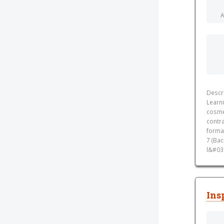
A
Descri
Learn
cosmé
contr
forma
7 (Ba
l&#039
Ins