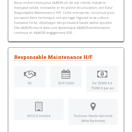
Nous recherchons pour l&#039;un de nos clients, industrie
française solide, innovante et en pleine structuration, son futur
Responsable Maintenance H/F. Cette entreprise, reconnue pour
son savoir-faire technique, son ancrage régional et sa culture
humaine forte, développe des produits à haute valeur ajoutée.
Elle s&#039;inscrit dans une dynamique d&#039;amélioration
continue et d&#039;engagement RSE...
Responsable Maintenance H/F
NC
30-07-2026
De 55 000 € à
75 000 € par an
KEOLIS limited
Toulouse Haute-Garonne
(Midi-Pyrénées)