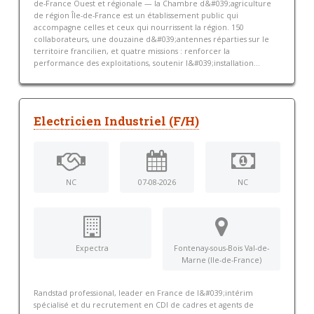
de-France Ouest et régionale — la Chambre d&#039;agriculture
de région Île-de-France est un établissement public qui
accompagne celles et ceux qui nourrissent la région. 150
collaborateurs, une douzaine d&#039;antennes réparties sur le
territoire francilien, et quatre missions : renforcer la
performance des exploitations, soutenir l&#039;installation...
Electricien Industriel (F/H)
NC
07-08-2026
NC
Expectra
Fontenay-sous-Bois Val-de-
Marne (Ile-de-France)
Randstad professional, leader en France de l&#039;intérim
spécialisé et du recrutement en CDI de cadres et agents de