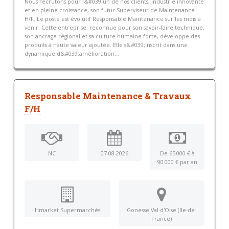
Nous recrutons pour l&#039;un de nos clients, industrie innovante
et en pleine croissance, son futur Superviseur de Maintenance
H/F. Le poste est évolutif Responsable Maintenance sur les mois à
venir. Cette entreprise, reconnue pour son savoir-faire technique,
son ancrage régional et sa culture humaine forte, développe des
produits à haute valeur ajoutée. Elle s&#039;inscrit dans une
dynamique d&#039;amélioration...
Responsable Maintenance & Travaux
F/H
NC
07-08-2026
De 65 000 € à
90 000 € par an
Hmarket Supermarchés
Gonesse Val-d'Oise (Ile-de-
France)