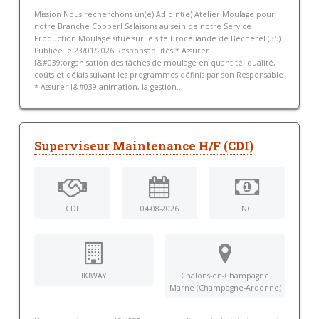
Mission Nous recherchons un(e) Adjoint(e) Atelier Moulage pour
notre Branche Cooperl Salaisons au sein de notre Service
Production Moulage situé sur le site Brocéliande de Bécherel (35).
Publiée le 23/01/2026 Responsabilités * Assurer
l&#039;organisation des tâches de moulage en quantité, qualité,
coûts et délais suivant les programmes définis par son Responsable
* Assurer l&#039;animation, la gestion...
Superviseur Maintenance H/F (CDI)
CDI
04-08-2026
NC
IKIWAY
Châlons-en-Champagne
Marne (Champagne-Ardenne)