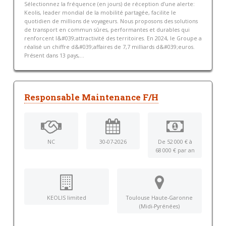
Sélectionnez la fréquence (en jours) de réception d’une alerte:
Keolis, leader mondial de la mobilité partagée, facilite le
quotidien de millions de voyageurs. Nous proposons des solutions
de transport en commun sûres, performantes et durables qui
renforcent l&#039;attractivité des territoires. En 2024, le Groupe a
réalisé un chiffre d&#039;affaires de 7,7 milliards d&#039;euros.
Présent dans 13 pays,...
Responsable Maintenance F/H
NC
30-07-2026
De 52 000 € à
68 000 € par an
KEOLIS limited
Toulouse Haute-Garonne
(Midi-Pyrénées)