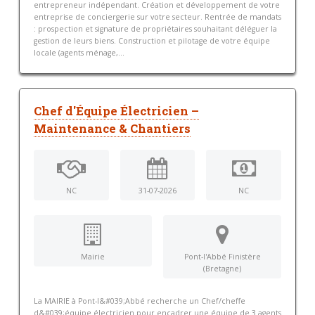
entrepreneur indépendant. Création et développement de votre
entreprise de conciergerie sur votre secteur. Rentrée de mandats
: prospection et signature de propriétaires souhaitant déléguer la
gestion de leurs biens. Construction et pilotage de votre équipe
locale (agents ménage,...
Chef d'Équipe Électricien –
Maintenance & Chantiers
NC
31-07-2026
NC
Mairie
Pont-l'Abbé Finistère
(Bretagne)
La MAIRIE à Pont-l&#039;Abbé recherche un Chef/cheffe
d&#039;équipe électricien pour encadrer une équipe de 3 agents