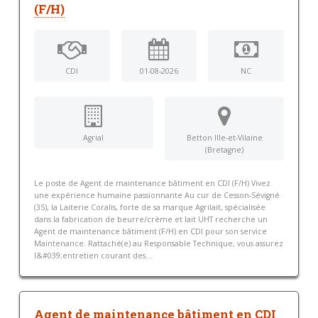
(F/H)
CDI
01-08-2026
NC
Agrial
Betton Ille-et-Vilaine
(Bretagne)
Le poste de Agent de maintenance bâtiment en CDI (F/H) Vivez
une expérience humaine passionnante Au cur de Cesson-Sévigné
(35), la Laiterie Coralis, forte de sa marque Agrilait, spécialisée
dans la fabrication de beurre/crème et lait UHT recherche un
Agent de maintenance bâtiment (F/H) en CDI pour son service
Maintenance. Rattaché(e) au Responsable Technique, vous assurez
l&#039;entretien courant des...
Agent de maintenance bâtiment en CDI