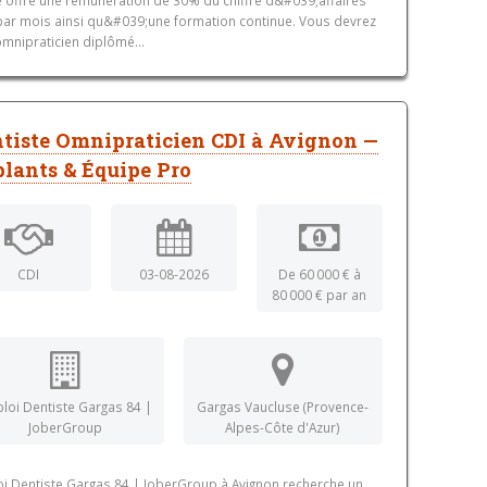
par mois ainsi qu&#039;une formation continue. Vous devrez
omnipraticien diplômé...
tiste Omnipraticien CDI à Avignon —
lants & Équipe Pro
CDI
03-08-2026
De 60 000 € à
80 000 € par an
loi Dentiste Gargas 84 |
Gargas Vaucluse (Provence-
JoberGroup
Alpes-Côte d'Azur)
i Dentiste Gargas 84 | JoberGroup à Avignon recherche un