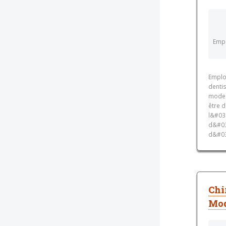
Empl
Emploi
dentis
moder
être d
l&#03
d&#03
d&#039
Chi
Mod