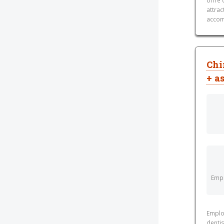
attrac
accomp
Chi
+ a
Empl
Emplo
dentis