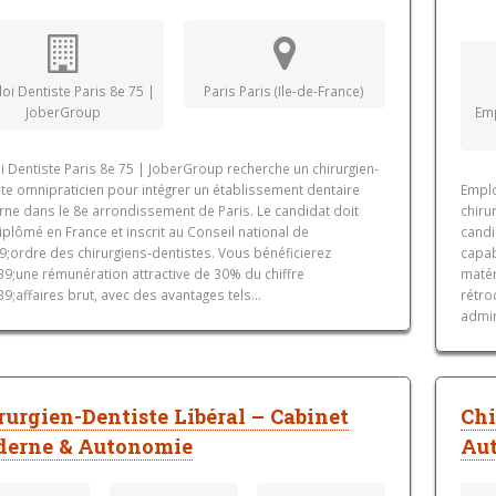
oi Dentiste Paris 8e 75 |
Paris Paris (Ile-de-France)
JoberGroup
Emp
 Dentiste Paris 8e 75 | JoberGroup recherche un chirurgien-
te omnipraticien pour intégrer un établissement dentaire
Emplo
ne dans le 8e arrondissement de Paris. Le candidat doit
chiru
iplômé en France et inscrit au Conseil national de
candi
9;ordre des chirurgiens-dentistes. Vous bénéficierez
capab
9;une rémunération attractive de 30% du chiffre
matér
;affaires brut, avec des avantages tels...
rétro
admini
rurgien-Dentiste Libéral – Cabinet
Chi
erne & Autonomie
Aut