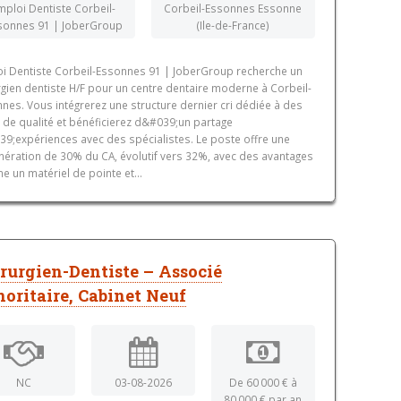
mploi Dentiste Corbeil-
Corbeil-Essonnes Essonne
sonnes 91 | JoberGroup
(Ile-de-France)
i Dentiste Corbeil-Essonnes 91 | JoberGroup recherche un
rgien dentiste H/F pour un centre dentaire moderne à Corbeil-
nes. Vous intégrerez une structure dernier cri dédiée à des
 de qualité et bénéficierez d&#039;un partage
9;expériences avec des spécialistes. Le poste offre une
ération de 30% du CA, évolutif vers 32%, avec des avantages
 un matériel de pointe et...
rurgien-Dentiste – Associé
oritaire, Cabinet Neuf
NC
03-08-2026
De 60 000 € à
80 000 € par an