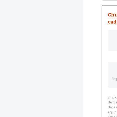
Chi
cad
Emp
Emplo
dentis
dans 
équip
offre