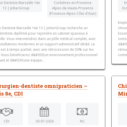
oi Dentiste Marseille 14e
Corbières-en-Provence
E
13 | JoberGroup
Alpes-de-Haute-Provence
Es
(Provence-Alpes-Côte d'Azur)
Emplo
i Dentiste Marseille 14e 13 | JoberGroup recherche un
chiru
dontiste diplômé pour rejoindre un cabinet spacieux à
Esson
ille. Vous interviendrez dans un pôle médical complet, avec
soins
stallations modernes et un support administratif dédié. Le
d&#03
est à temps partiel, avec une rétrocession de 50% sur les
rémun
. Vous bénéficierez d&#039;un environnement professionnel
comme
lant et d&#039;une équipe...
rurgien-dentiste omnipraticien –
Chi
is 8e, CDI
Min
CDI
30-07-2026
NC