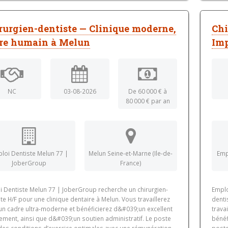
rurgien-dentiste — Clinique moderne,
Chi
re humain à Melun
Imp
NC
03-08-2026
De 60 000 € à
80 000 € par an
loi Dentiste Melun 77 |
Melun Seine-et-Marne (Ile-de-
Emp
JoberGroup
France)
i Dentiste Melun 77 | JoberGroup recherche un chirurgien-
Emplo
te H/F pour une clinique dentaire à Melun. Vous travaillerez
denti
un cadre ultra-moderne et bénéficierez d&#039;un excellent
trava
ement, ainsi que d&#039;un soutien administratif. Le poste
bénéf
 des conditions d’exercice optimales avec une rémunération
poste