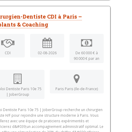
rurgien-Dentiste CDI à Paris –
lants & Coaching
CDI
02-08-2026
De 60 000 € à
90 000 € par an
loi Dentiste Paris 10e 75
Paris Paris (Ile-de-France)
| JoberGroup
i Dentiste Paris 10e 75 | JoberGroup recherche un chirurgien
ste H/F pour rejoindre une structure moderne à Paris. Vous
illerez avec une équipe de praticiens expérimentés et
icierez d&#039;un accompagnement administratif optimal. Le
 offre une rémunération de 30% du chiffre d&#039;affaires