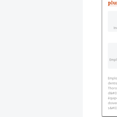
plu
In
Empl
Emplo
denti
Thoron
d&#03
équip
doiven
s&#039