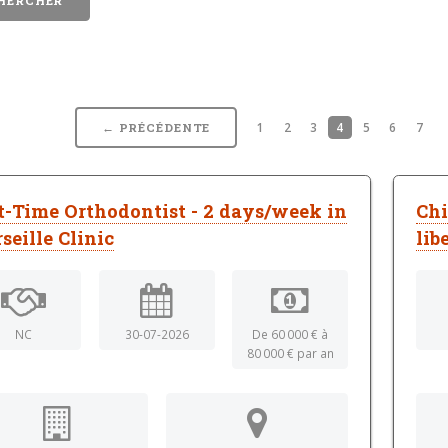
1
2
3
4
5
6
7
← PRÉCÉDENTE
t-Time Orthodontist - 2 days/week in
Chi
seille Clinic
lib
NC
30-07-2026
De 60 000 € à
80 000 € par an