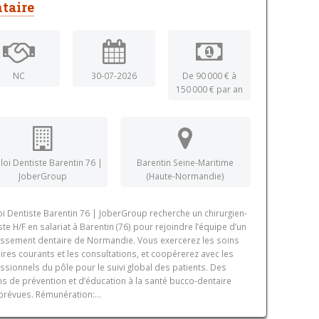
taire
NC
30-07-2026
De 90 000 € à
150 000 € par an
oi Dentiste Barentin 76 |
Barentin Seine-Maritime
JoberGroup
(Haute-Normandie)
i Dentiste Barentin 76 | JoberGroup recherche un chirurgien-
ste H/F en salariat à Barentin (76) pour rejoindre l’équipe d’un
issement dentaire de Normandie. Vous exercerez les soins
ires courants et les consultations, et coopérerez avec les
ssionnels du pôle pour le suivi global des patients. Des
ns de prévention et d’éducation à la santé bucco-dentaire
prévues. Rémunération:...