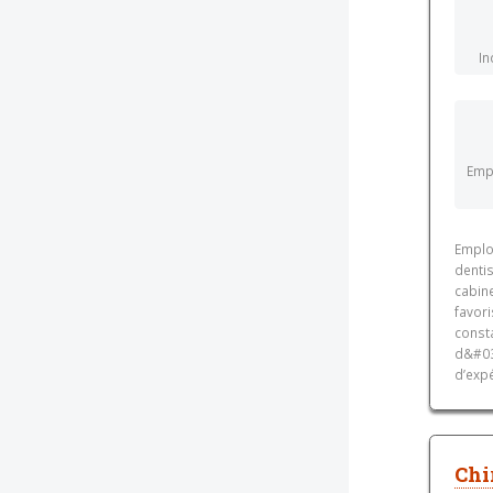
In
Empl
Emplo
dentis
cabin
favori
const
d&#03
d’expé
Chi