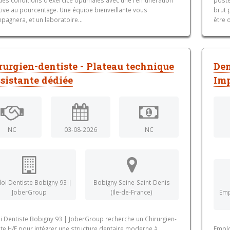
tive au pourcentage. Une équipe bienveillante vous
brut 
agnera, et un laboratoire...
être 
rurgien-dentiste - Plateau technique
Den
ssistante dédiée
Imp
NC
03-08-2026
NC
oi Dentiste Bobigny 93 |
Bobigny Seine-Saint-Denis
JoberGroup
(Ile-de-France)
Emp
i Dentiste Bobigny 93 | JoberGroup recherche un Chirurgien-
te H/F pour intégrer une structure dentaire moderne à
Emplo