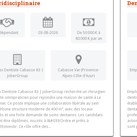
ridisciplinaire
Den
dépendant
03-08-2026
De 50 000 € à
80 000 € par an
oi Dentiste Cabasse 83 |
Cabasse Var (Provence-
Empl
JoberGroup
Alpes-Côte d'Azur)
i Dentiste Cabasse 83 | JoberGroup recherche un chirurgien-
Emplo
ste omnipraticien pour rejoindre une maison de santé à Le
denti
et. Ce poste implique une collaboration libérale au sein
établ
9;une structure moderne de 400 m², avec des locaux
denta
és et une forte demande de soins dentaires. Les candidats
profe
t être diplômés, inscrits à l&#039;Ordre et prêts à
actio
;investir. Ce rôle offre des...
sont 