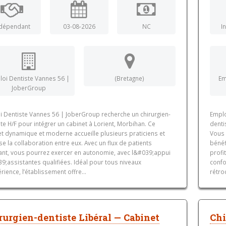
dépendant
03-08-2026
NC
I
oi Dentiste Vannes 56 |
(Bretagne)
Em
JoberGroup
i Dentiste Vannes 56 | JoberGroup recherche un chirurgien-
Emplo
te H/F pour intégrer un cabinet à Lorient, Morbihan. Ce
denti
et dynamique et moderne accueille plusieurs praticiens et
Vous 
se la collaboration entre eux. Avec un flux de patients
bénéf
ant, vous pourrez exercer en autonomie, avec l&#039;appui
profi
9;assistantes qualifiées. Idéal pour tous niveaux
confo
rience, l’établissement offre...
rétro
rurgien-dentiste Libéral — Cabinet
Chi