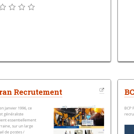
ran Recrutement
B
en Janvier 1996, ce
BCP P
et généraliste
recru
vient essentiellement
rraine, sur un large
ail de postes /