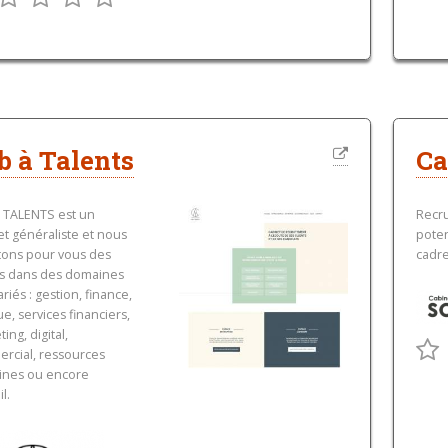
b à Talents
Ca
 TALENTS est un
Recr
et généraliste et nous
poten
tons pour vous des
cadr
ts dans des domaines
ariés : gestion, finance,
e, services financiers,
ing, digital,
rcial, ressources
nes ou encore
l.