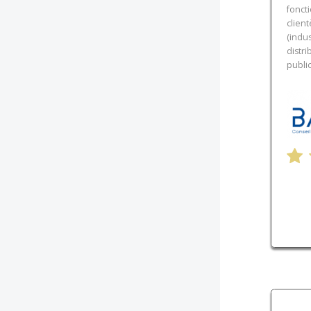
fonct
client
(indu
distri
public