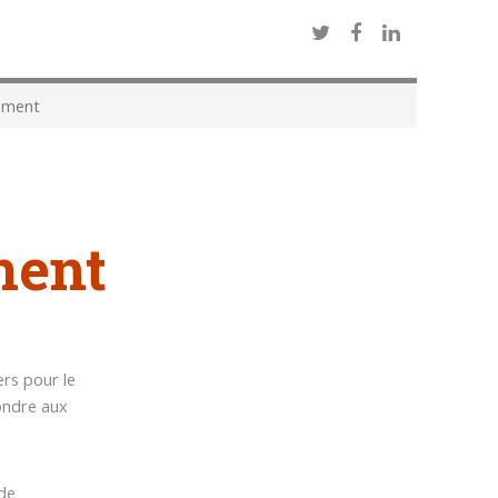
ement
ment
rs pour le
ondre aux
 de