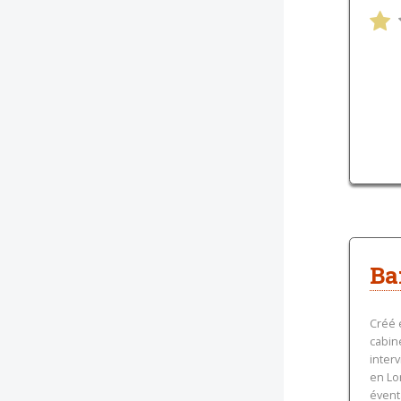
Ba
Créé 
cabin
inter
en Lo
évent