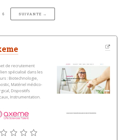
6
SUIVANTE →
xeme
net de recrutement
ilien spécialisé dans les
urs : Biotechnologie,
ostic, Matériel médico-
rgical, Dispositifs
aux, Instrumentation.