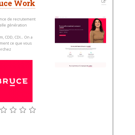
uce Work
ence de recrutement
elle génération
im, CDD, CDI... On a
ément ce que vous
erchez