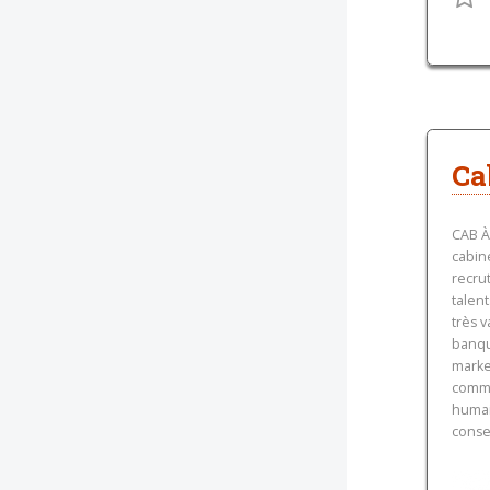
Ca
CAB À
cabin
recru
talen
très v
banqu
market
comme
humai
consei