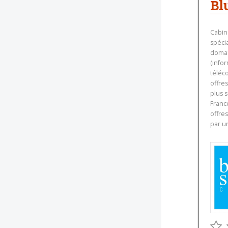
Bl
Cabin
spécia
domai
(info
téléc
offres
plus 
Franc
offres
par u