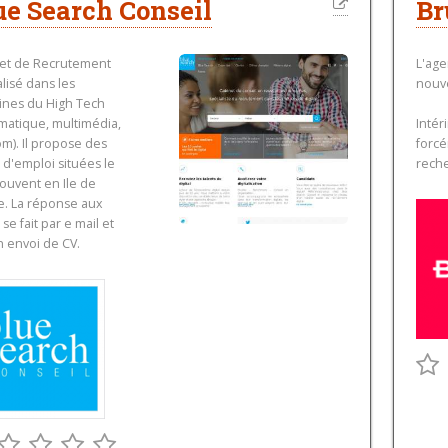
ue Search Conseil
Br
et de Recrutement
L'ag
lisé dans les
nouv
nes du High Tech
rmatique, multimédia,
Intér
om). Il propose des
forc
 d'emploi situées le
rech
souvent en Ile de
e. La réponse aux
 se fait par e mail et
n envoi de CV.