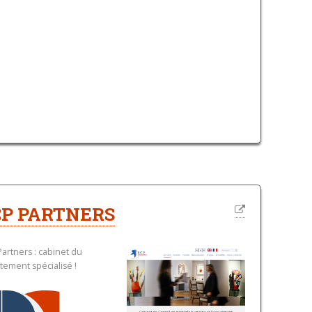
CP PARTNERS
artners : cabinet du
tement spécialisé !