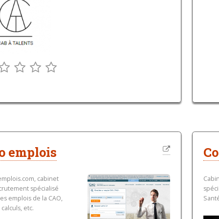
o emplois
Co
mplois.com, cabinet
Cabi
crutement spécialisé
spéci
les emplois de la CAO,
San
calculs, etc.