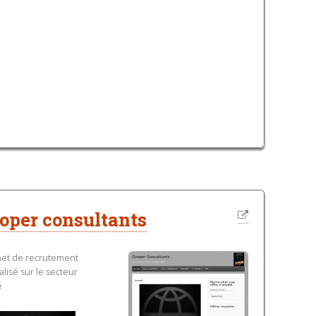
oper consultants
net de recrutement
alisé sur le secteur
té