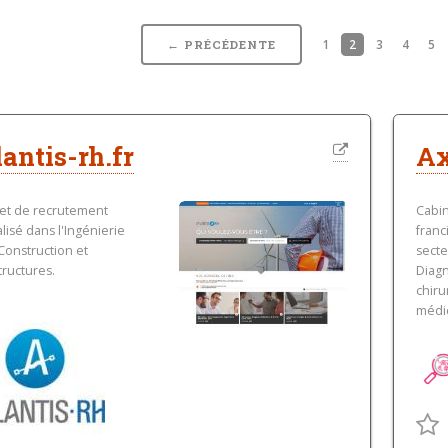
1
2
3
4
5
← PRÉCÉDENTE
lantis-rh.fr
A
et de recrutement
Cabi
lisé dans l'Ingénierie
franc
 Construction et
secte
tructures.
Diagn
chiru
médic