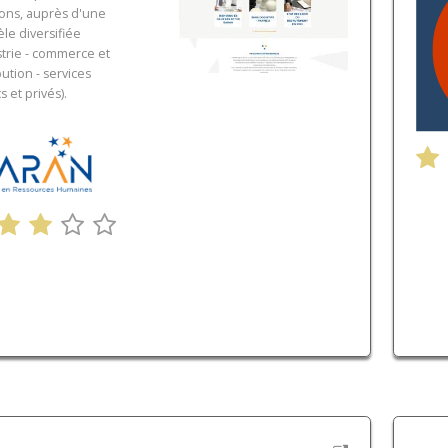
ions, auprès d'une
èle diversifiée
strie - commerce et
bution - services
s et privés).