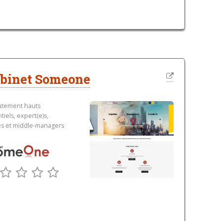
binet Someone
utement hauts
tiels, expert(e)s,
es et middle-managers